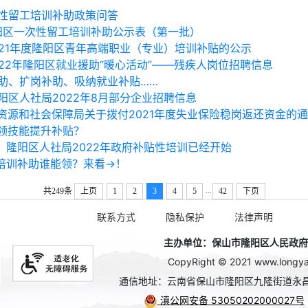
性留工培训补助政策问答
隆阳区一次性留工培训补助公示表（第一批）
021年度隆阳区青年高端职业（专业）培训补贴的公示
022年隆阳区就业援助“暖心活动”——残疾人岗位招聘信息
助、扩岗补助、吸纳就业补贴……
阳区人社局2022年8月部分企业招聘信息
资源和社会保障局关于拨付2021年度失业保险稳岗返还资金的
领技能提升补贴？
】隆阳区人社局2022年政府补贴性培训已经开始
培训补助谁能领？来看→！
...
共249条
上页
1
2
3
4
5
42
下页
联系方式
隐私保护
法律声明
主办单位：保山市隆阳区人民政府办公
CopyRight © 2021 www.longyan
通信地址：云南省保山市隆阳区九隆街道永昌
滇公网安备 53050202000027号