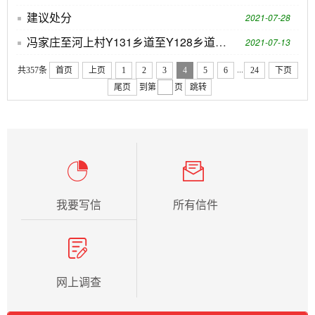
建议处分
2021-07-28
冯家庄至河上村Y131乡道至Y128乡道上有一根通信杆底部基本折断
2021-07-13
...
共357条
首页
上页
1
2
3
4
5
6
24
下页
尾页
到第
页
跳转
我要写信
所有信件
网上调查