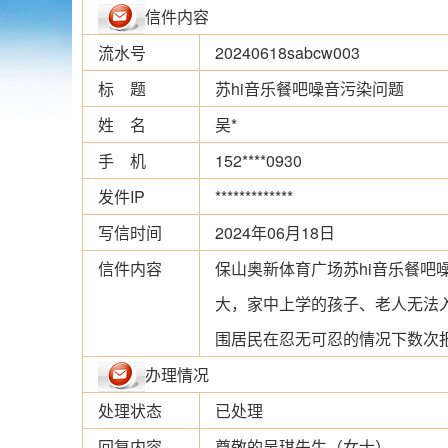
信件内容
流水号
20240618sabcw003
标 题
苏hi音乐餐吧噪音污染问题
姓 名
吴*
手 机
152****0930
发件IP
*************
写信时间
2024年06月18日
信件内容
保山奥新体育广场苏hi音乐餐吧
大，家中上学的孩子、老人无法
围居民在忍无可忍的情况下数次
办理情况
处理状态
已处理
回复内容
尊敬的吴琪先生（女士），