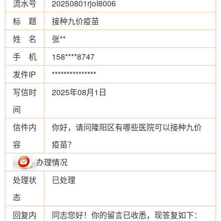
流水号
20250801rjoI8006
标 题
接种九价疫苗
姓 名
张**
手 机
158****8747
发件IP
***************
写信时
2025年08月1日
间
信件内
你好，请问隆阳区有哪些医院可以接种九价
容
疫苗？
办理情况
处理状
已处理
态
回复内
同志您好！你的留言已收悉，现答复如下：