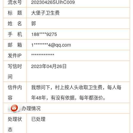
流水号
20230426SUIhC009
标 题
大堡子卫生费
姓 名
郭
手 机
188****9275
邮 箱
1********4@qq.com
发件IP
*************
写信时
2023年04月26日
间
信件内
我想问下，村上按人头收取卫生费，每人每
容
年48年，有没有依据，每年都涨价。
办理情况
处理状
已处理
态