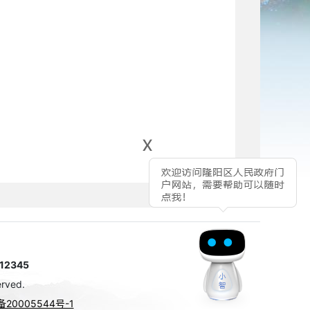
x
2345
rved.
备20005544号-1