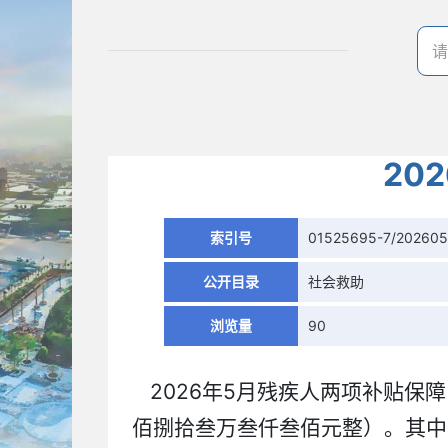
20
索引号
01525695-7/202605
公开目录
社会救助
浏览量
90
2026年5月残疾人两项补贴保障（
佰捌拾叁万叁仟叁佰元整）。其中生