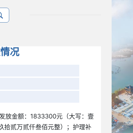
放情况
发放金额：1833300元（大写：壹
：玖拾贰万贰仟叁佰元整）；护理补