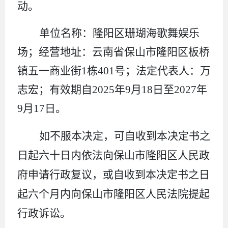
动。
单位名称：
隆阳区珊瑚海歌舞娱乐
场
；经营地址：
云南省保山市隆阳区板桥
镇五一商业街
1
栋
401
号
；法定代表人：
万
志宏
；有效期自
2025
年
9
月
18
日至
2027
年
9
月
17
日。
如不服本决定
，
可自收到本决定书之
日起
六十
日内依法向保山市隆阳区人民政
府申请行政复议
，
或自收到本决定书之日
起
六
个月内向保山市隆阳区人民法院提起
行政诉讼
。