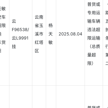
普货或
天敏
专用运
驶车
云南
云
输车辆
超限
省玉
杨
F96538/
违法超
输
溪市
天
2025.08.04
云L9991
限运输
车货
红塔
敏
挂
（总质
质
区
量超
）
限）
普货或