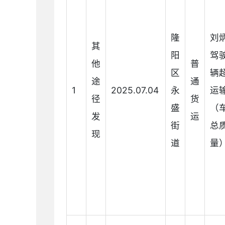
隆
刘
其
阳
驾
他
普
区
辆
途
通
1
2025.07.04
永
运
径
货
盛
（
发
运
街
总
现
道
量