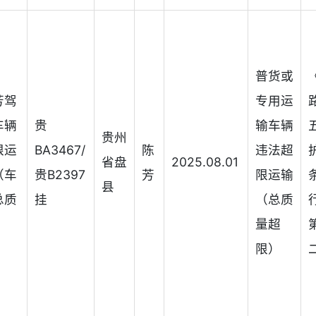
普货或
芳驾
专用运
车辆
贵
输车辆
贵州
限运
BA3467/
陈
违法超
省盘
2025.08.01
（车
贵B2397
芳
限运输
县
总质
挂
（总质
）
量超
限）