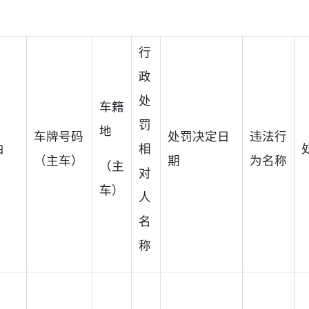
行
政
处
车籍
罚
地
车牌号码
处罚决定日
违法行
由
相
（主车）
期
为名称
（主
对
车）
人
名
称