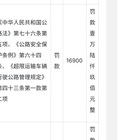
罚
《中华人民共和国公
款
路法》第七十六条第
壹
五项、《公路安全保
万
护条例》第六十四
罚
陆
16900
条、《超限运输车辆
款
仟
行驶公路管理规定》
玖
第四十三条第一款第
佰
二项
元
整
罚