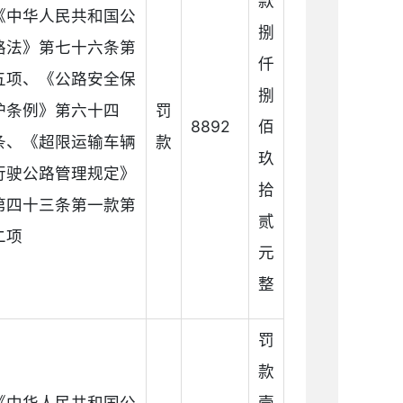
款
《中华人民共和国公
捌
路法》第七十六条第
仟
五项、《公路安全保
捌
护条例》第六十四
罚
8892
佰
条、《超限运输车辆
款
玖
行驶公路管理规定》
拾
第四十三条第一款第
贰
二项
元
整
罚
款
《中华人民共和国公
壹