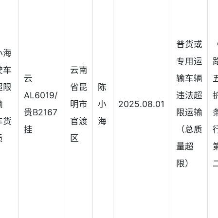
普货或
小海
专用运
驶车
云南
云
输车辆
超限
省昆
陈
AL6019/
违法超
输
明市
小
2025.08.01
贵B2167
限运输
车货
官渡
海
挂
（总质
质
区
量超
）
限）