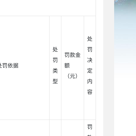
处
处
罚
罚款金
罚
决
处罚依据
额
类
定
（元）
型
内
容
罚