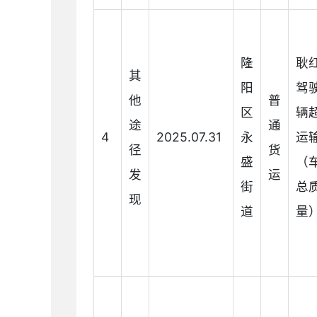
隆
耿
其
阳
驾
他
普
区
辆
途
通
4
2025.07.31
永
运
径
货
盛
（
发
运
街
总
现
道
量