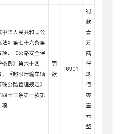
罚
款
《中华人民共和国公
壹
路法》第七十六条第
万
五项、《公路安全保
陆
护条例》第六十四
罚
仟
16901
条、《超限运输车辆
款
玖
行驶公路管理规定》
佰
第四十三条第一款第
零
二项
壹
元
整