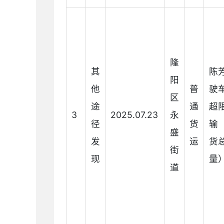
隆
其
陈
阳
他
普
驶
区
途
通
超
3
2025.07.23
永
径
货
输
盛
发
运
货
街
现
量
道