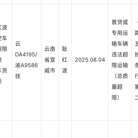
普货或
红波
专用运
驶车
云
输车辆
超限
云南
耿
DA4195/
违法超
输
省宣
红
2025.08.04
渝A9586
限运输
车货
威市
波
挂
（总质
质
量超
）
限）