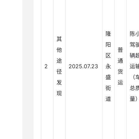
隆
陈
其
阳
驾
他
普
区
辆
途
通
2
2025.07.23
永
运
径
货
盛
（
发
运
街
总
现
道
量