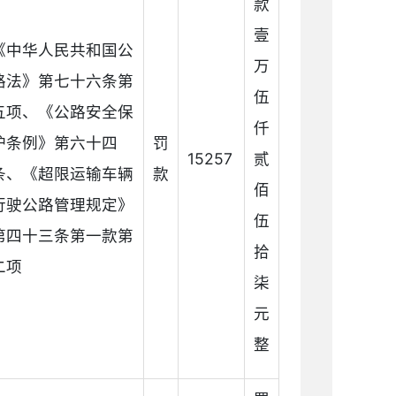
款
壹
《中华人民共和国公
万
路法》第七十六条第
伍
五项、《公路安全保
仟
护条例》第六十四
罚
15257
贰
条、《超限运输车辆
款
佰
行驶公路管理规定》
伍
第四十三条第一款第
拾
二项
柒
元
整