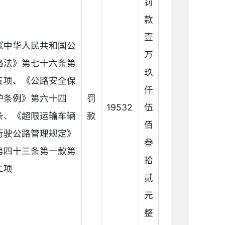
罚
款
壹
《中华人民共和国公
万
路法》第七十六条第
玖
五项、《公路安全保
仟
护条例》第六十四
罚
19532
伍
条、《超限运输车辆
款
佰
行驶公路管理规定》
叁
第四十三条第一款第
拾
二项
贰
元
整