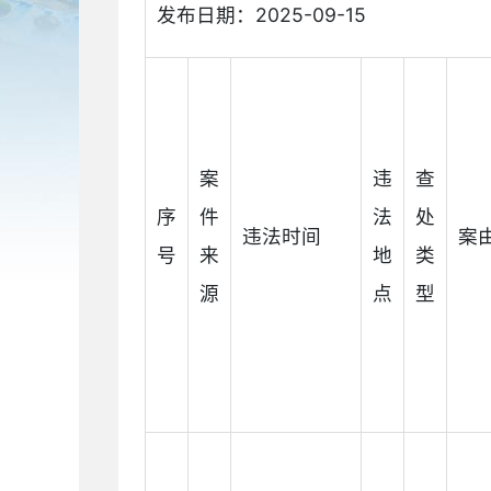
发布日期：2025-09-15
案
违
查
序
件
法
处
违法时间
案
号
来
地
类
源
点
型