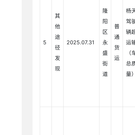
隆
杨
其
阳
驾
他
普
区
辆
途
通
5
2025.07.31
永
运
径
货
盛
（
发
运
街
总
现
道
量