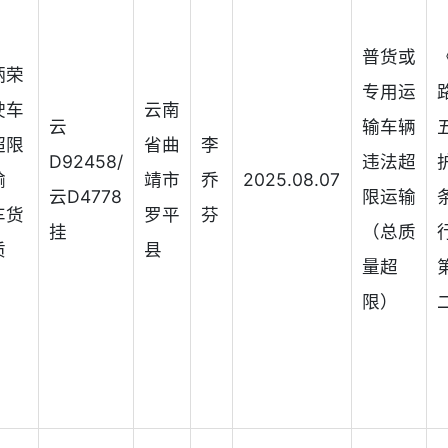
普货或
炳荣
专用运
驶车
云南
云
输车辆
超限
省曲
李
D92458/
违法超
输
靖市
乔
2025.08.07
云D4778
限运输
车货
罗平
芬
挂
（总质
质
县
量超
）
限）