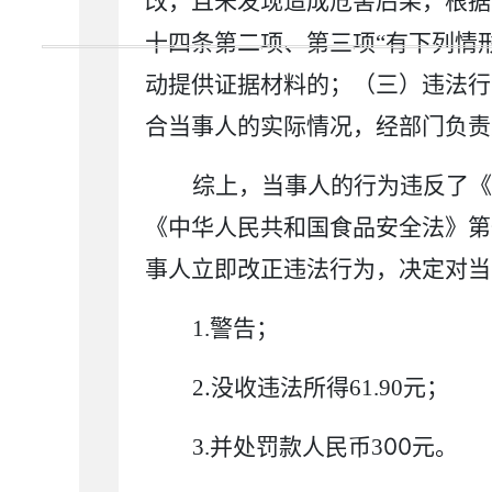
改，且未发现造成危害后果，
根据
十四条第二项
、第三项
“
有下列情
动提供证据材料的；
（三）违法行
合
当事人
的实际情况，经
部门负责
综上，当事人的行为违反了
《
《中华人民共和国食品安全法》第
事人立即改正违法行为，
决定对当
1.
警告；
.
2
没收违法所得
61.90
元
；
00
3.
并处罚款人民币
3
元。