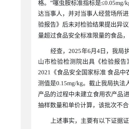
格。”噻虫胺标准指标是≤
0.05mg/k
达当事人，并对当事人经营场所进
验报告》后未对检验结果提出异议
量超过食品安全标准限量的食品
，
经查，
2025
年
6
月
4
日
，
我
局
山市检验检测院出具《检验报告
2021
《食品安全国家标准 食品中
测值是
0.15mg/kg
。
截止我局执法
产品的过程中
未建立
食用农产品
抽样数量和单价计算，该批次不合
上述事实，主要有以下证据证