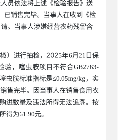
法人员依法将上述《检验报告》送
）
已销售完毕。当事人在收到《检
申请。
当事人
涉嫌
经营农药残留含
202
辣椒）
进行
抽检，
5
年
6
月
21
日
保
样检验，噻虫胺项目不符合
GB2763-
噻虫胺标准指标是≤
0.05mg/kg
，实
已销售完毕
。
因
当事人在销售食用农
购进数量及违法所得无法追溯。按
所得为
61.90
元。