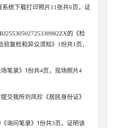
管系统
下载打印照片
11
张共
6
页，证
BJ25530502725330982ZX
的
《检
检验复检和异议须知
》
1
份共
1
页，
1
现场笔录》
份共
4
页，现场照片
4
珍
提
交我所
刘凤珍
《居民身份证》
1
的《询问笔录》
份共
3
页，证明
该