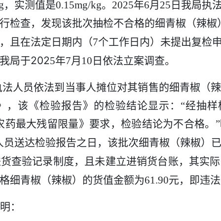
g
，实测值是
0.15mg/kg
。
2025
年
6
月
25
日我局执
行检查，发现该批次抽检不合格的
细青椒（辣椒
，且在法定日期内（
7
个工作日内）未提出复检
202
我局于
5
年
7
月
10
日依法
立案调查。
执法人员依法到
当事人摊位对其销售的细青椒（
》，该《检验报告》的检验结论显示：
“经抽
农药最大残留限量》要求，检验结论为不合格。”
人员送达检验报告之日，
该批次
细青椒（辣椒）
进货查验记录制度
，且
未建立进销货台账，其实际
格
细青椒（辣椒）
的货值
金额
为
61.90
元
，
即
违法
明：