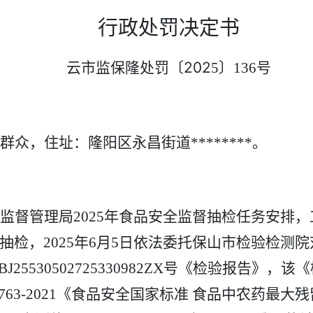
行政处罚决定书
202
云市监保隆处罚〔
5
〕
136
号
群众
，
住址
：
隆阳区永昌街道
********
。
监督管理局
2025
年食品安全监督抽检任务安排，
抽检，
2025
年
6
月
5
日依法委托保山市检验检测院
BJ25530502725330982ZX
号《检验报告》，该《
763-2021
《食品安全国家标准 食品中农药最大