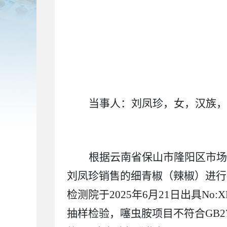
当事人：
刘凤珍
，
女
，汉族，
根据云南省保山市隆阳区市场
刘凤珍销售的细青椒（辣椒）进行
检测院于
2025
年
6
月
21
日出具
No:X
抽样检验，噻虫胺项目不符合
GB2