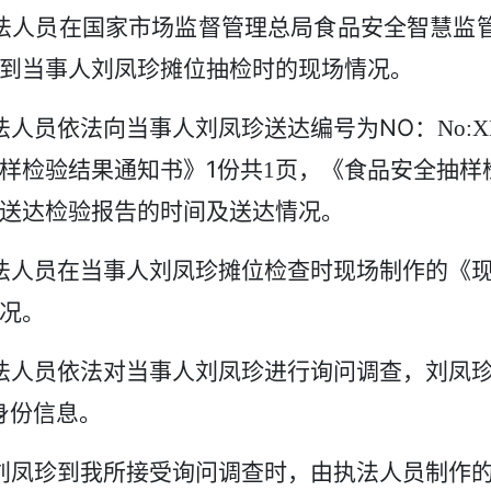
法人员在国家
市场监督管理总局食品安全智慧监
到
当事人刘凤珍摊位
抽检时的现场情况。
NO
法人员依法向
当事人刘凤珍
送达编号为
：
No:X
1
样检验
结果通知书》
份共
1
页
，
《
食品安全抽样
送达检验报告的时间及送达情况。
法人员
在
当事人刘凤珍摊位
检查时现场制作的《
况。
法人员依法对
当事人刘凤珍进
行询问调查，
刘凤
身份
信息。
刘凤珍
到我所接受询问
调查时，由执法人员制作