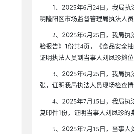
1
202
、
5
年
6
月
24
日，我局执
明
隆阳区市场监督管理局
执法人员
20
2
2
、
5
年
6
月
25
日，我局执
1
验报告》
份共
4
页，
《食品安全
抽
证明执法人员到
当事人
刘凤珍摊位
20
2
3
、
5
年
6
月
25
日，我局执
张，证明我局执法人员
现场检查情
202
4
、
5
年
7
月
15
日，我局执
1
复印件
份，证明
当事人刘凤珍的
202
5
、
5
年
7
月
15
日
，
当事人