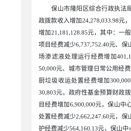
保山市隆阳区综合行政执法
政拨款收入增加
24,278,033.98
元
增加
21,181,128.85
元，其中：一
项目经费减少
6,737,752.40
元、保
场渗滤液处理运行经费增加
401,
50,000
元、城市管理日常公用经费
厨垃圾收运处置经费增加
300,000
30,803
元。政府性基金预算财政拨
目经费增加
6,900,000
元，保山中
处置经费减少
2,662,247.60
元，保
护经费减少
564,160.13
元，保山中