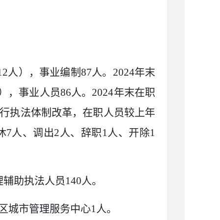
12
人），事业编制
87
人。
2024
年末
），事业人员
86
人。
2024
年末在职
行执法体制改革，
在职人员较上年
休
7
人、调出
2
人、辞职
1
人、开除
1
理辅助执法人员
140
人。
区城市管理服务中心
1
人。