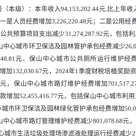
局（本级）：本年收入
94,153,202.44
元
,
比上年收
，一是
人员经费增加
3,226,220.48
元；二是
公用经
般公共预算项目支出减少
31,274,287.92
元，包括利
山中心城市环卫保洁及园林管护承包经费减少
26,
148.81
元、保山中心城市公共厕所运行维护经
增加
132,030.67
元，
2024
年
1
季度财税培植奖励
元，保山中心城市路灯维护经费增加
701,517.2
款增加
52,455,416.77
元，包括保山中心城市利用
心城市环卫保洁及园林绿化管护承包经费增加
50,
山中心城市路灯管理维护经费减少
801,078.68
元，
心城市生活垃圾处理场渗滤液处理运行经费减少
2