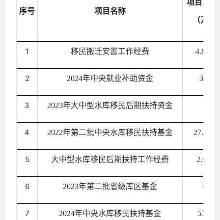
项目
总
投
序号
项目名称
（
万元
1
移民搬迁安置工作经费
4.8377
2
2024年中央就业补助资金
3.128
3
2023年大中型水库移民后期扶持资金
3
4
2022年第二批中央水库移民扶持基金
27.1559
5
大中型水库移民后期扶持工作经费
2.6424.
6
2023年第二批省级库区基金
641
7
2024年中央水库移民扶持基金
570.27