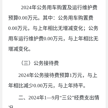
20
24
年公务用车购置及运行维护费
预算
0
.00
万元。其中：公务用车购置费
0
.00
万元，
与上年相比
无增减变化；公务
用车运行维护费
0
.00
万元，
与上年相比
无
增减变化。
（三）公务接待费
20
24
年公务接待费预算
1
万元，
与
上
年
相比
减少
0.00
万元，
与上年持平
。
二、
2024年1—9月“三公”经费支出情
况