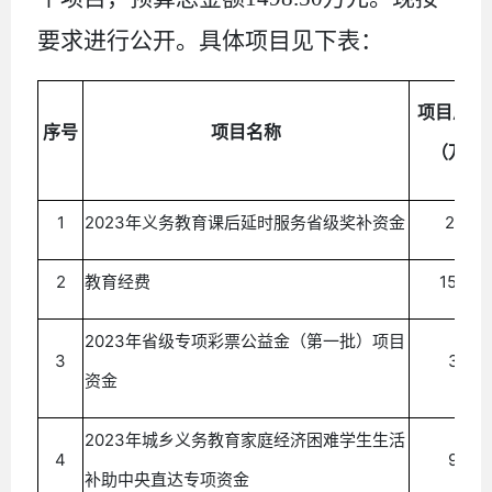
要求进行公开。具体项目见下表：
项目
总
投
序号
项目名称
万元
（
1
2023年义务教育课后延时服务省级奖补资金
21.53
2
教育经费
158.04
2023年省级专项彩票公益金（第一批）项目
3
3.50
资金
2023年城乡义务教育家庭经济困难学生生活
4
9.60
补助中央直达专项资金