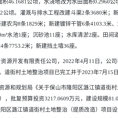
面积
46.1681
公顷，水浇地改为水田面积
0.2960
公
72
公顷。灌溉与排水工程改建斗渠
2
条
3680
米；
新建农沟
8
条
1829
米；新建镀锌干管
6
条
4103.3
米、
0m³
水池
1
座；沉砂池
11
座；水库清淤
2
座。田间
24
条
7753.2
米；新建挡土墙
36
座。
产资源开发有限责任公司，
2022
年
4
月
11
日，公司
。道街村土地整治项目已完工并于
2023
年
7
月
15
资源和规划局《关于保山市隆阳区潞江镇道街村
）
，批复预算投资
3217.0609
万元，建设规模
81.
隆阳区潞江镇道街村土地整治（提质改造）项目设