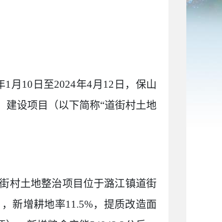
年
1
月
10
日至
2024
年
4
月
12
日，保山
）建设项目（以下简称
“
道街村土地
街村土地整治项目位于潞江镇道街
），新增耕地率
11.5%
，提质改造面