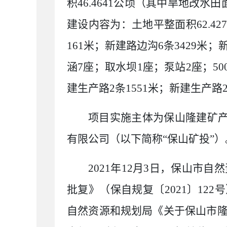
积
46.4641
公顷（其中旱地改水田
建设内容为：土地平整面积
62.42
161
米；新建路边沟
6
条
3429
米；
涵
7
座；取水坝
1
座；泵站
2
座；
50
建生产路
2
条
1551
米；新建生产路
项目实施主体为保山隆建矿
有限公司（以下简称
“
保山矿投
”
）
2021
年
12
月
3
日，保山市自然
批复》
（
保自规复〔
2021
〕
122
号
自然资源和规划局《关于保山市