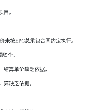
项目。
价未按
EPC
总承包合同约定执行。
题
5
个。
，结算单价缺乏依据。
计算缺乏依据。