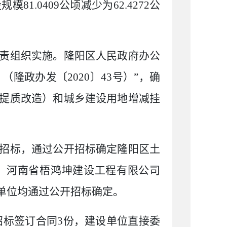
设规模
81.0409
公顷减少为
62.4272
公
责组织实施。隆阳区人民政府办公
》
（
隆政办发〔
2020
〕
43
号
）
”
，确
提质改造）和城乡建设用地增减挂
招标，通过公开招标确定隆阳区土
、河南省梧鸿坤建设工程有限公司
单位均通过公开招标确定。
招标签订合同
3
份，建设单位直接委