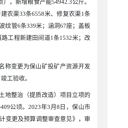
顷），新增粮食产能
54942.3
公斤。
新建农渠
33
条
6558
米、修复农渠
1
条
波纹管
6
条
339
米；涵洞
67
座；盖板
道路工程新建田间道
1
条
1532
米；改
名称变更为保山矿投矿产资源开发
日竣工验收。
土地整治（提质改造）项目立项的
0409
公顷。
2023
年
3
月
8
日，保山市
计变更及预算调整审查意见》，审