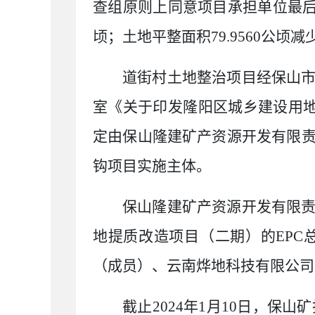
查组原则上同意项目承担单位最
顷；土地平整面积
79.9560
公顷减
道街村土地整治项目经保山
室《关于印发隆阳区城乡建设用
定由保山隆建矿产资源开发有限
钩项目实施主体。
保山隆建矿产资源开发有限
地提质改造项目（二期）的
EPC
（成员）、云南烨地科技有限公司
截止
2024
年
1
月
10
日，保山矿