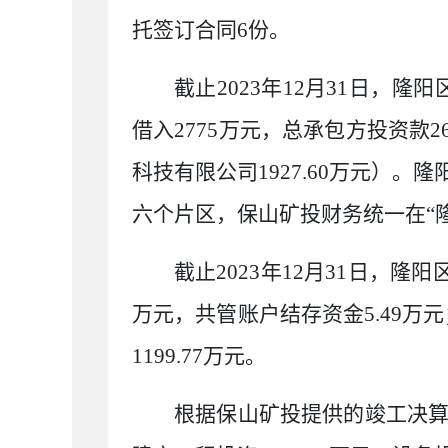
托签订合同
6
份。
截止
2023
年
12
月
31
日，隆阳
借入
2775
万元，总承包方投资款
2
科技有限公司
1927.60
万元）。隆
六个片区，保山矿投财务统一在
“
截止
2023
年
12
月
31
日，隆阳
万元，共管账户结存资金
5.49
万元
1199.77
万元。
根据保山矿投提供的竣工决