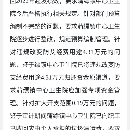
回
2022
年超发绩效
，要求
蒲缥镇中心卫生
院今后严格执行相关规定。
针对
部门预算
编制不完整
的问题，要求
蒲缥镇中心卫生
院逐步进行整改，规范预算编制管理
。
针
对
违规改变防艾经费用途
4.31
万
元
的问
题，鉴于
缥镇中心卫生院已将违规改变防
艾经费用途
4.31
万
元归还资金原渠道
，要
求
蒲缥镇中心卫生院应加强专项资金管
理。
针对
扩大开支范围
0.
19
万
元
的问题，
鉴于
审计期间蒲缥镇中心卫生院已向职工
已收回应由个人承担的垃圾清运费
，要求