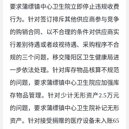
要求
蒲缥镇中心卫生院立即停止违规收费
行为。
针对
签订
排斥其他供应商参与竞争
的购销合同
、
以不合理的条件对供应商实
行差别待遇或者歧视待遇
、
采购程序不合
规
的三个问题，
移交隆阳区卫生健康局进
一步依法处理。
针对
库存物品核算不规范
的问题，要求
蒲缥镇中心卫生院应加强库
存物品管理
。
针对
少计无形资产
2
.
5
万
元
的问题，要求
蒲缥镇中心卫生院补记无形
资产
。
针对
接受捐赠的医疗设备未入账
65