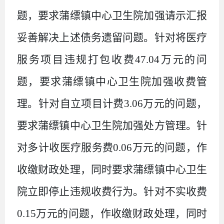
题，要求
蒲缥镇中心卫生院
加强请示汇报
妥善解决上述债务遗留问题。
针对
将医疗
服务项目违规打包收费
47
.
04
万
元
的问
题，要求
蒲缥镇中心卫生院加强收费管
理。
针对
自立项目计费
3.06
万元
的问题，
要求
蒲缥镇中心卫生院加强处方管理。
针
对
多计收医疗服务费
0.0
6
万
元
的问题，
作
收缴财政处理，
同时要求
蒲缥镇中心卫生
院立即停止违规收费行为。
针对
不实收费
0.
1
5
万
元
的问题，
作收缴财政处理，
同时