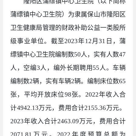
隆阳区蒲缥镇中心卫生院（以下简称
蒲缥镇中心卫生院）为隶属保山市隆阳区
卫生健康局管理的财政补助公益一类股所
级事业单位。截至
2023
年
12
月
31
日，蒲
缥镇中心卫生院编制数
50
人，实有人数
47
人，空编
3
人，编外长期聘用
55
人。车辆
编制数
2
辆，实有车辆
2
辆。编制床位数
65
张，平均开放床位
98
张。
2022
年收入合
计
4942.13
万元，费用合计
2155.36
万元。
2023
年收入合计
2463.09
万元，费用合计
2071.81
万元。
2022
年度预算总额为