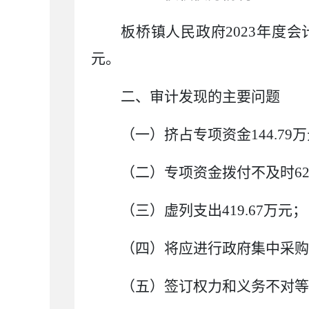
板桥镇人民政府
2023
年度会
元。
二、审计
发现
的主要问题
（一）
挤占专项资金
144
.
79
万
（二）专项资金拨付不及时
6
（三）
虚列支出
419
.
6
7
万元
；
（四）将应进行政府集中采购
（五）签订权力和义务不对等