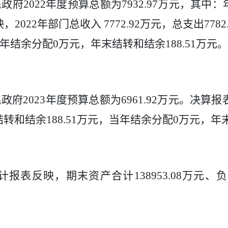
民政府
2022
年度预算总额为
7932.97
万元，其中：
映，
2022
年部门总收入
7772.92
万元，总支出
7782
年结余分配
0
万元，年末结转和结余
188.51
万元。
民政府
2023
年度预算总额为
6961.92
万元。决算报
结转和结余
188.51
万元，当年结余分配
0
万元，年
计报表反映，期末资产合计
138953.08
万元、负