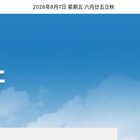
2026年8月7日 星期五 六月廿五立秋
开