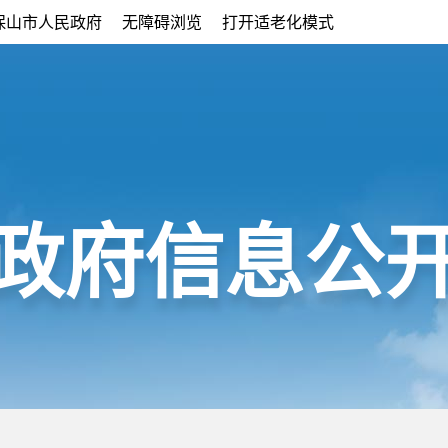
保山市人民政府
无障碍浏览
打开适老化模式
政府信息公