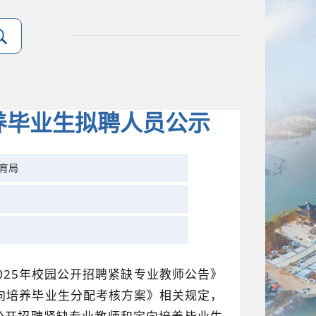
养毕业生拟聘人员公示
育局
025年校园公开招聘紧缺专业教师公告》
定向培养毕业生分配考核方案》相关规定，