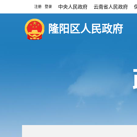
中央人民政府
云南省人民政府
注册
登录
|
隆阳区人民政府