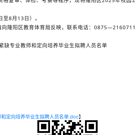
资格复审、体检、考察等程序，现将隆阳区2025年校园
日至
8月13日
）。
请向隆阳区教育体育局反映，联系电话：
0875—216071
聘紧缺专业教师和定向培养毕业生拟聘人员名单
和定向培养毕业生拟聘人员名单.doc
】