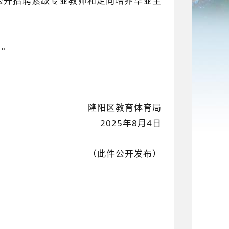
公开招聘紧缺专业教师和定向培养毕业生
1。
隆阳区教育体育局
2025年8月4日
（此件公开发布）