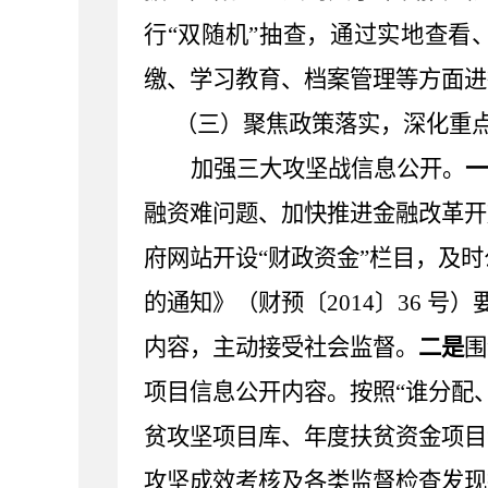
行
“双随机”抽查，通过实地查
缴、学习教育、档案管理等方面进
（三）聚焦政策落实，深化重
加强三大攻坚战信息公开。
一
融资
难
问题、加快推进金融改革开
府网站
开设
“
财政资金
”栏目，及
的通知》（财预〔
2014
〕
36
号）
内容
，主动接受社会监督。
二是
围
项目信息公开内容。按照
“谁分配
贫攻坚项目库、年度扶贫资金项目
攻坚成效考核及各类监督检查发现