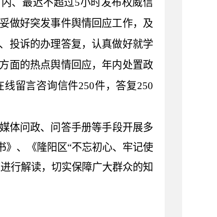
时内、最迟不超过
5
小时发布权威信
妥做好突发事件舆情回应工作，及
、投诉的办理答复
，认真做好就学
方面的热点舆情回应，
年内处置政
在线留言咨询
信件
250
件，
答复
250
媒体问政、问答手册等手段开展多
书》、《隆阳区
“不忘初心、牢记使
策进行解读，切实保障广大群众的知