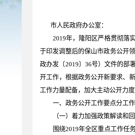
市人民政府办公室：
201
9
年，隆阳区严格贯彻落
于印发调整后的保山市政务公开
政办发〔
201
9
〕
36
号）文件的部
开工作，根据政务公开新要求、
工作力量配备，加大主动公开力度
一、政务公开
工作要
点
分工
作
（一）着力加强
政策
解读
和回
围绕
2019
年全区重点工作任