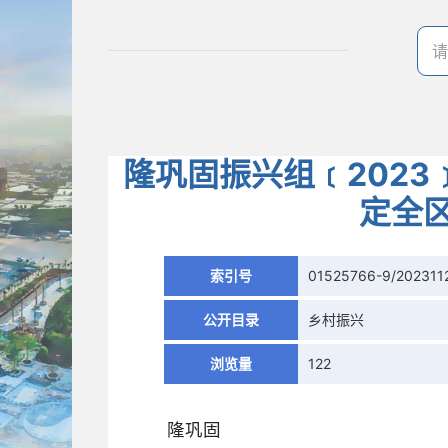
隆巩固振兴组﹝202
定全
索引号
01525766-9/202311
公开目录
乡村振兴
浏览量
122
隆巩固