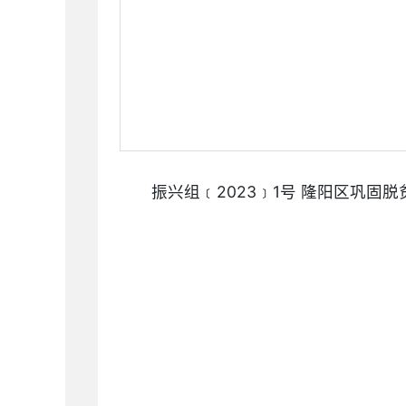
振兴组﹝2023﹞1号 隆阳区巩