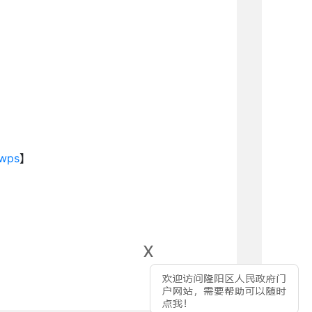
wps
】
x