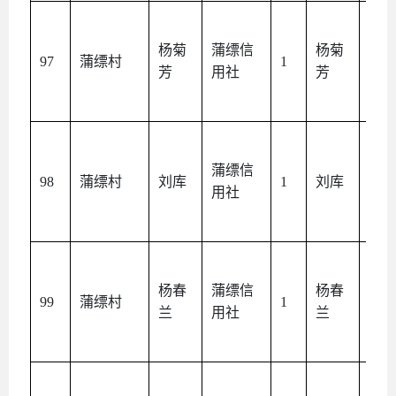
杨菊
蒲缥信
杨菊
本
97
蒲缥村
1
芳
用社
芳
人
蒲缥信
本
98
蒲缥村
刘库
1
刘库
用社
人
杨春
蒲缥信
杨春
本
99
蒲缥村
1
兰
用社
兰
人