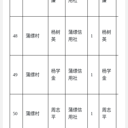
廉
用社
廉
人
杨树
蒲缥信
杨树
本
48
蒲缥村
1
英
用社
英
人
杨学
蒲缥信
杨学
本
49
蒲缥村
1
金
用社
金
人
周志
蒲缥信
周志
本
50
蒲缥村
1
平
用社
平
人