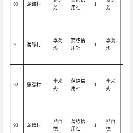
蒋芝
蒲缥信
蒋芝
本
90
蒲缥村
1
芳
用社
芳
人
李菊
蒲缥信
李菊
本
91
蒲缥村
1
珍
用社
珍
人
李来
蒲缥信
李来
本
92
蒲缥村
1
秀
用社
秀
人
熊自
蒲缥信
熊自
本
93
蒲缥村
1
德
用社
德
人