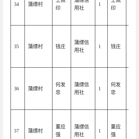
王佩
蒲缥信
王佩
本
34
蒲缥村
1
印
用社
印
人
蒲缥信
本
35
蒲缥村
钱庄
1
钱庄
用社
人
何发
蒲缥信
何发
本
36
蒲缥村
1
忠
用社
忠
人
董应
蒲缥信
董应
本
37
蒲缥村
1
强
用社
强
人