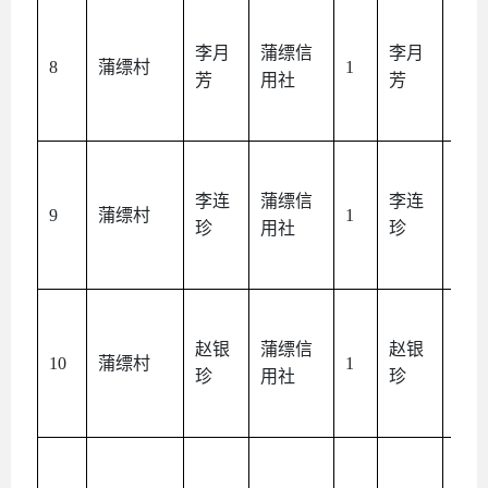
李月
蒲缥信
李月
本
8
蒲缥村
1
芳
用社
芳
人
李连
蒲缥信
李连
本
9
蒲缥村
1
珍
用社
珍
人
赵银
蒲缥信
赵银
本
10
蒲缥村
1
珍
用社
珍
人