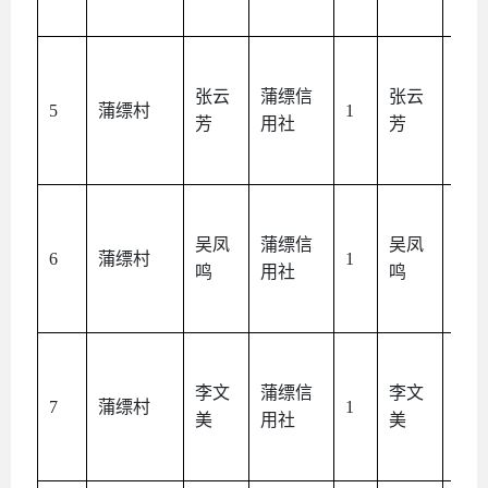
张云
蒲缥信
张云
本
5
蒲缥村
1
芳
用社
芳
人
吴凤
蒲缥信
吴凤
本
6
蒲缥村
1
鸣
用社
鸣
人
李文
蒲缥信
李文
本
7
蒲缥村
1
美
用社
美
人