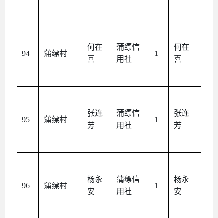
何在
蒲缥信
何在
本
94
蒲缥村
1
喜
用社
喜
人
张连
蒲缥信
张连
本
95
蒲缥村
1
芳
用社
芳
人
杨永
蒲缥信
杨永
本
96
蒲缥村
1
安
用社
安
人