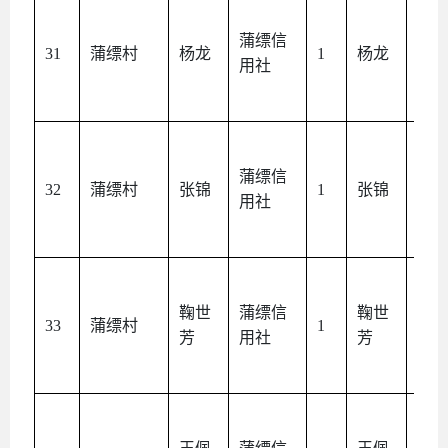
蒲缥信
本
31
蒲缥村
杨龙
1
杨龙
用社
人
蒲缥信
本
32
蒲缥村
张锦
1
张锦
用社
人
鞠世
蒲缥信
鞠世
本
33
蒲缥村
1
芳
用社
芳
人