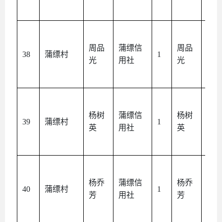
周品
蒲缥信
周品
本
38
蒲缥村
1
光
用社
光
人
杨树
蒲缥信
杨树
本
39
蒲缥村
1
英
用社
英
人
杨乔
蒲缥信
杨乔
本
40
蒲缥村
1
芳
用社
芳
人