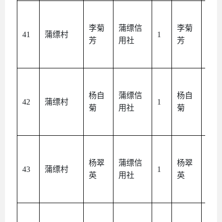
李菊
蒲缥信
李菊
本
41
蒲缥村
1
芳
用社
芳
人
杨自
蒲缥信
杨自
本
42
蒲缥村
1
菊
用社
菊
人
杨翠
蒲缥信
杨翠
本
43
蒲缥村
1
英
用社
英
人