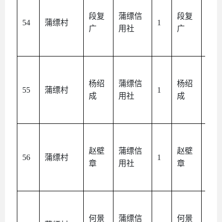
段复
蒲缥信
段复
本
54
蒲缥村
1
广
用社
广
人
杨绍
蒲缥信
杨绍
本
55
蒲缥村
1
成
用社
成
人
赵壁
蒲缥信
赵壁
本
56
蒲缥村
1
章
用社
章
人
何景
蒲缥信
何景
本