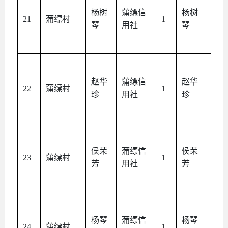
杨树
蒲缥信
杨树
本
21
蒲缥村
1
琴
用社
琴
人
赵华
蒲缥信
赵华
本
22
蒲缥村
1
珍
用社
珍
人
侯荣
蒲缥信
侯荣
本
23
蒲缥村
1
芳
用社
芳
人
杨琴
蒲缥信
杨琴
本
24
蒲缥村
1