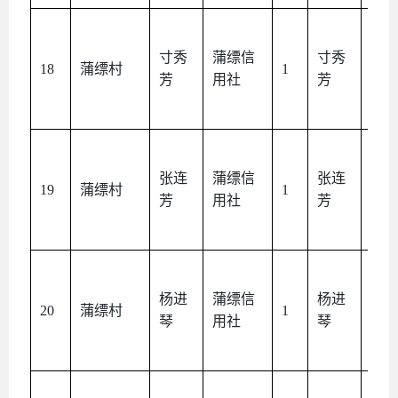
寸秀
蒲缥信
寸秀
本
18
蒲缥村
1
芳
用社
芳
人
张连
蒲缥信
张连
本
19
蒲缥村
1
芳
用社
芳
人
杨进
蒲缥信
杨进
本
20
蒲缥村
1
琴
用社
琴
人