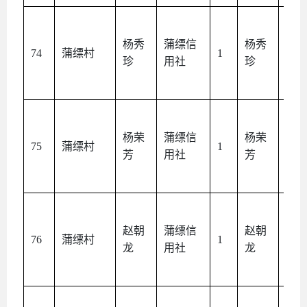
杨秀
蒲缥信
杨秀
本
74
蒲缥村
1
珍
用社
珍
人
杨荣
蒲缥信
杨荣
本
75
蒲缥村
1
芳
用社
芳
人
赵朝
蒲缥信
赵朝
本
76
蒲缥村
1
龙
用社
龙
人