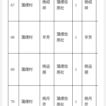
杨绍
蒲缥信
杨绍
本
67
蒲缥村
1
祥
用社
祥
人
蒲缥信
本
68
蒲缥村
辛芳
1
辛芳
用社
人
杨运
蒲缥信
杨运
本
69
蒲缥村
1
朋
用社
朋
人
杨月
蒲缥信
杨月
本
70
蒲缥村
1
芹
用社
芹
人