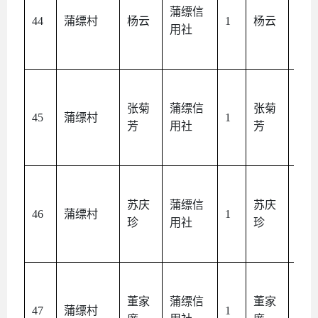
蒲缥信
本
44
蒲缥村
杨云
1
杨云
用社
人
张菊
蒲缥信
张菊
本
45
蒲缥村
1
芳
用社
芳
人
苏庆
蒲缥信
苏庆
本
46
蒲缥村
1
珍
用社
珍
人
董家
蒲缥信
董家
本
47
蒲缥村
1