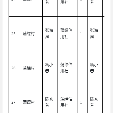
芳
用社
芳
人
张海
蒲缥信
张海
本
25
蒲缥村
1
凤
用社
凤
人
杨小
蒲缥信
杨小
本
26
蒲缥村
1
春
用社
春
人
陈秀
蒲缥信
陈秀
本
27
蒲缥村
1
芳
用社
芳
人