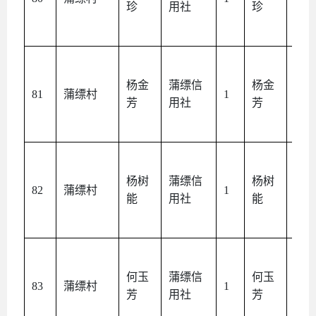
珍
用社
珍
人
杨金
蒲缥信
杨金
本
81
蒲缥村
1
芳
用社
芳
人
杨树
蒲缥信
杨树
本
82
蒲缥村
1
能
用社
能
人
何玉
蒲缥信
何玉
本
83
蒲缥村
1
芳
用社
芳
人