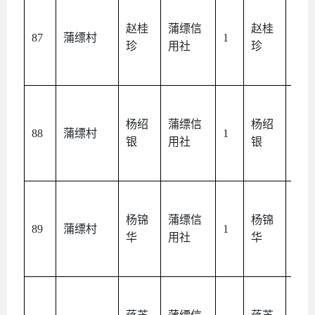
赵桂
蒲缥信
赵桂
本
87
蒲缥村
1
珍
用社
珍
人
杨绍
蒲缥信
杨绍
本
88
蒲缥村
1
银
用社
银
人
杨锦
蒲缥信
杨锦
本
89
蒲缥村
1
华
用社
华
人