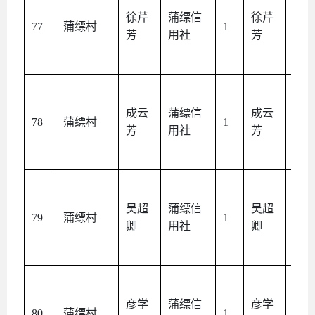
徐芹
蒲缥信
徐芹
本
77
蒲缥村
1
芳
用社
芳
人
成云
蒲缥信
成云
本
78
蒲缥村
1
芳
用社
芳
人
吴超
蒲缥信
吴超
本
79
蒲缥村
1
卿
用社
卿
人
彦学
蒲缥信
彦学
本
80
蒲缥村
1