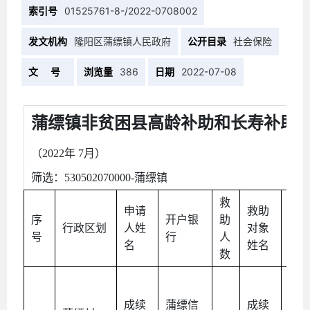
索引号
01525761-8-/2022-0708002
发文机构
隆阳区蒲缥镇人民政府
公开目录
社会保险
文 号
浏览量
386
日期
2022-07-08
蒲缥镇非贫困县高龄补助和长寿补助
（2022年 7月）
筛选：530502070000-蒲缥镇
救
申请
救助
序
开户银
助
关
行政区划
人姓
对象
号
行
人
系
名
姓名
数
成续
蒲缥信
成续
本