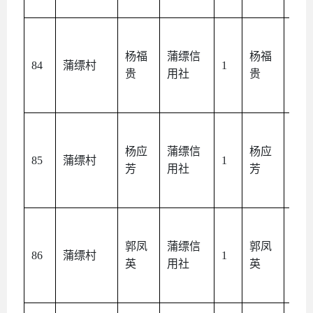
杨福
蒲缥信
杨福
本
84
蒲缥村
1
贵
用社
贵
人
杨应
蒲缥信
杨应
本
85
蒲缥村
1
芳
用社
芳
人
郭凤
蒲缥信
郭凤
本
86
蒲缥村
1
英
用社
英
人