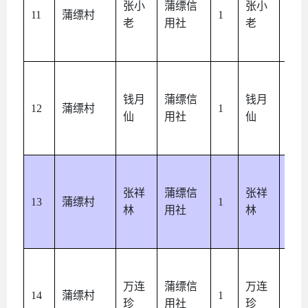
张小
蒲缥信
张小
本
11
蒲缥村
1
老
用社
老
人
钱月
蒲缥信
钱月
本
12
蒲缥村
1
仙
用社
仙
人
张祥
蒲缥信
张祥
本
13
蒲缥村
1
林
用社
林
人
万连
蒲缥信
万连
本
14
蒲缥村
1
珍
用社
珍
人