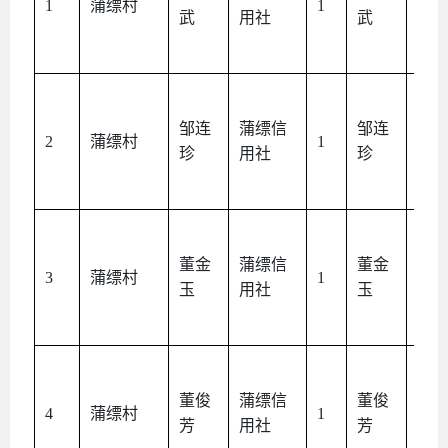
1
蒲缥村
1
武
用社
武
人
邹连
蒲缥信
邹连
本
2
蒲缥村
1
珍
用社
珍
人
董金
蒲缥信
董金
本
3
蒲缥村
1
玉
用社
玉
人
董俊
蒲缥信
董俊
本
4
蒲缥村
1
芳
用社
芳
人