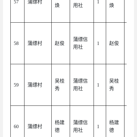
57
蒲缥村
1
焕
用社
焕
人
蒲缥信
本
58
蒲缥村
赵俊
1
赵俊
用社
人
吴桂
蒲缥信
吴桂
本
59
蒲缥村
1
秀
用社
秀
人
杨建
蒲缥信
杨建
本
60
蒲缥村
1
德
用社
德
人