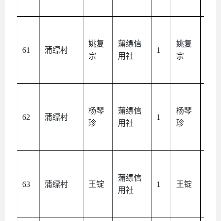
姚复
蒲缥信
姚复
本
61
蒲缥村
1
宗
用社
宗
人
杨琴
蒲缥信
杨琴
本
62
蒲缥村
1
珍
用社
珍
人
蒲缥信
本
63
蒲缥村
王锭
1
王锭
用社
人