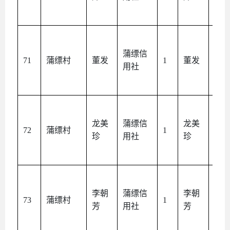
蒲缥信
本
71
蒲缥村
董发
1
董发
用社
人
龙美
蒲缥信
龙美
本
72
蒲缥村
1
珍
用社
珍
人
李朝
蒲缥信
李朝
本
73
蒲缥村
1
芳
用社
芳
人