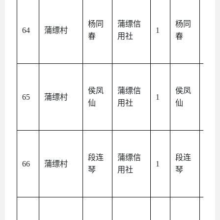
杨同
蒲缥信
杨同
本
64
蒲缥村
1
春
用社
春
人
侯凤
蒲缥信
侯凤
本
65
蒲缥村
1
仙
用社
仙
人
段连
蒲缥信
段连
本
66
蒲缥村
1
琴
用社
琴
人