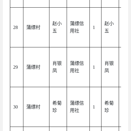
赵小
蒲缥信
赵小
本
28
蒲缥村
1
五
用社
五
人
肖银
蒲缥信
肖银
本
29
蒲缥村
1
凤
用社
凤
人
希菊
蒲缥信
希菊
本
30
蒲缥村
1
珍
用社
珍
人