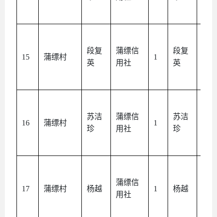
段复
蒲缥信
段复
本
15
蒲缥村
1
英
用社
英
人
苏洁
蒲缥信
苏洁
本
16
蒲缥村
1
珍
用社
珍
人
蒲缥信
本
17
蒲缥村
杨越
1
杨越
用社
人