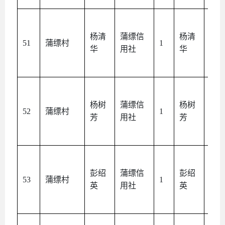
杨清
蒲缥信
杨清
本
51
蒲缥村
1
华
用社
华
人
杨树
蒲缥信
杨树
本
52
蒲缥村
1
芳
用社
芳
人
彭绍
蒲缥信
彭绍
本
53
蒲缥村
1
英
用社
英
人