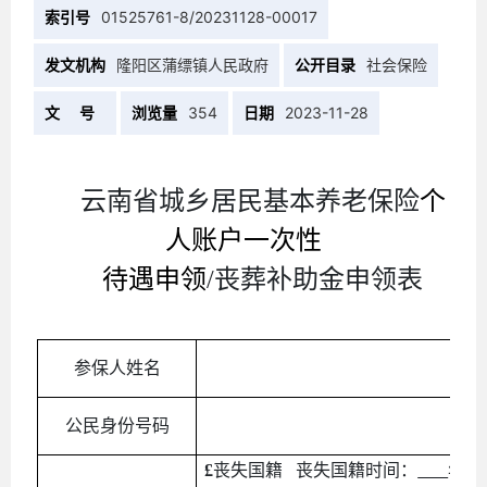
索引号
01525761-8/20231128-00017
发文机构
隆阳区蒲缥镇人民政府
公开目录
社会保险
文 号
浏览量
354
日期
2023-11-28
云南省城乡居民基本养老保险
个
人账户一次性
待遇申领
/
丧葬补助金
申领表
参保人姓名
公民身份号码
£
丧失国籍
丧失国籍时间：
年