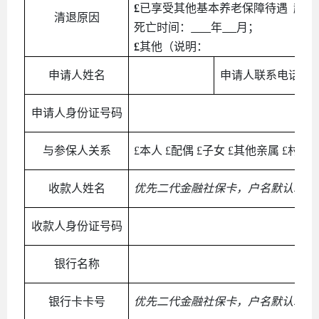
£
已享受其他基本养老保障待遇
起始
清退原因
死亡时间：
年
月；
£
其他（说明：
申请人姓名
申请人联系电话
申请人身份证号码
与参保人关系
£
本人
£
配偶
£
子女
£
其他亲属
£
村（
收款人姓名
优先二代金融社保卡，户名默认取参
收款人身份证号码
银行名称
银行卡卡号
优先二代金融社保卡，户名默认取参