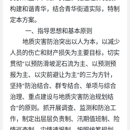
构建和谐青华，结合
青华街道
实际，特
制
定本方案
。
一、指导思想和基本原则
地质灾害防治突出以人为本
，
以减少
人员的伤亡和财产损失为主要目标
，
切实
贯彻
以预防滑坡泥石流为主、以预测预
“
报为主、以灾前避让为主
的三为方针，
”
坚持
防治结合、群专结合、单项与综合
“
治理、重点建设与地质灾害防治规划结
合
的原则。抓开展调查、监测和防治工
”
作，制定出层层负责制、汛期值班制、险
情巡查制、灾情速报制。按照统筹规划，