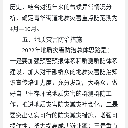
历史，结合对近年来的气候异常情况分
析，确定
青华
街道地质灾害重点防范期为
4
月
月。
—10
五
、地质灾害防治措施
202
2
年地质灾害防治总体思路是：
一是
要加强预警预报体系和群测群防体系
建设，加大对干部群众的地质灾害防治知
识宣传培训力度，充分发动广大群众，做
好自己生存环境地质灾害的群测群防工
作，推进地质灾害防灾减灾社会化
；
二是
要突出切实可行的防灾减灾措施，增强可
操作性，努力提高成功避让率
；
三是
重点