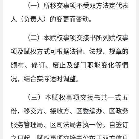
（一）所移交事项不受双方法定代表
人（负责人）的变更而变动。
（二）本
赋权事项
交接书所列赋权事
项及赋权方式可根据法律、法规、规章的
颁布、修订、废止及部门职能变化等情
况，结合实际适时调整。
（三）
本赋权事项交接书共一式五
份，移交方
、
接收方、
区
委
编办、
区政务
服务管理
局
、区
司法
局
各执一份。自签订
之日起，赋权事项交接书公布于双方信息