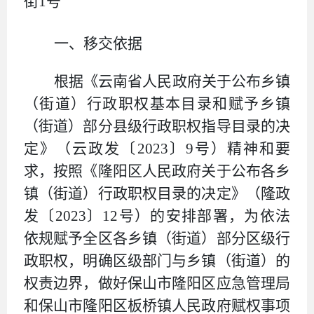
街
1
号
一、移交依据
根据
《
云南省人民政府关于公布乡镇
（街道）行政职权基本目录和赋予乡镇
（街道）部分县级行政职权指导目录的决
定
》（
云
政
发〔
2023
〕
9
号）
精神和要
求，按照
《
隆阳区人民政府关于公布各乡
镇（街道）行政职权目录的决定
》（
隆政
发〔
2023
〕
12
号
）
的安排部署
，
为
依法
依规赋
予
全区
各乡镇（街道）部分
区
级行
政职权
，明确区级
部门与乡镇（街道）的
权责边界，做好保山市
隆阳区应急管理局
和
保山市隆阳区板桥镇人民政府
赋权事项