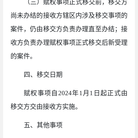
（三）赋权事项
正式移交
前，移交方
尚未办结的接收方辖区内涉及移交事项的
案件，仍由移交方负责办理直至办结；接
收方负责办理
赋权事项正式移交
后新受理
的案件。
四、移交
日期
赋权事项自
2024
年
1
月
1
日起
正式由
移交方
交由接收方实施
。
五、其他事项