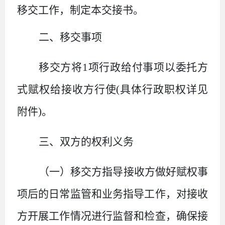
移交工作，
制定本交接书。
二、移交事项
移交方将
1
项行政给付
事项
以委托方
式赋权给接收方行使
(
具体行政职权
详见
附件
)
。
三、双方的权利义务
（一）移交方指导接收方做好赋权事
项后的日常监管和
业务指导
工作，对接收
方开展工作
情况
进行监督和
检查
，确保接