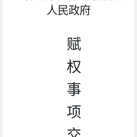
人民政府
赋
权
事
项
交