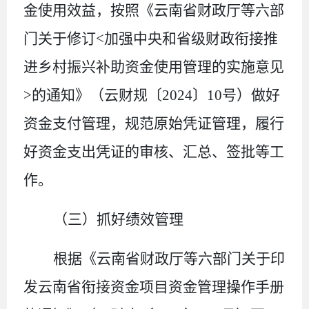
金使用效益，按照
《云南省财政厅等
六部
门关于修订
<
加强中央和省级财政衔接推
进乡村振兴补助资金使用管理的实施意见
>
的通知
》（云财
规
〔
20
24
〕
10
号
）
做好
资金支付
管理，
规
范原始凭证管理，履行
好
资金
支出
凭证的审核、汇总、
签批
等工
作。
（三）抓好绩效管理
根据
《云南省财政厅等
六部门关于印
发云南省衔接资金项目资金管理操作手册