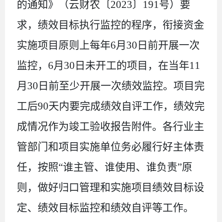
的通知
》（云财农
〔
20
23
〕
191
号
）
要
求，绩效目标执行监控的程序，衔接资金
实施项目原则上每年
6
月
30
日前开展一次
监控，
6
月
30
日未开工的项目，在当年
11
月
30
日前至少开展一次绩效监控。项目完
工后
90
天内要完成绩效自评工作，绩效完
成情况作为竣工验收报告附件。各行业主
管部门和项目实施单位务必履行好主体责
任，按照“谁主管、谁使用、谁负责”原
则，做好归口管理和实施项目绩效目标设
定、绩效目标监控和绩效自评等工作。