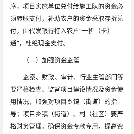
序
，
项目实施单位兑付给施工队的资金必
须转账支付，补助农户的资金采取存折兑
付，由
代发银行
打入农户
“一折
（卡）
通
”，杜绝现金支付。
（二）加强资金监管
监察、财政、审计、
行业主管
部门
等
要严格检查、监督项目建设情况及资金使
用情况，加强对项目乡镇
（
街道
）
的指
导；项目乡镇（街道）、村
（
社区
）
要严
格财务管理，确保资金专款专用，提高资