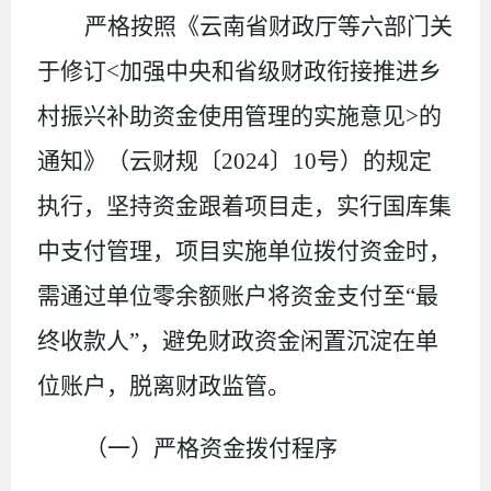
严格按照
《云南省财政厅等
六部门关
于修订
<
加强中央和省级财政衔接推进乡
村振兴补助资金使用管理的实施意见
>
的
通知
》（云财
规
〔
20
24
〕
10
号
）
的规定
执
行，坚持资金跟着项目走，实行国库集
中支付管理，项目实施单位拨付资金时，
需通过单位零余额账户将资金支付至
“最
终收款人”，避免财政资金闲置沉淀在单
位账户，脱离财政监管。
（一）严格资金拨付程序