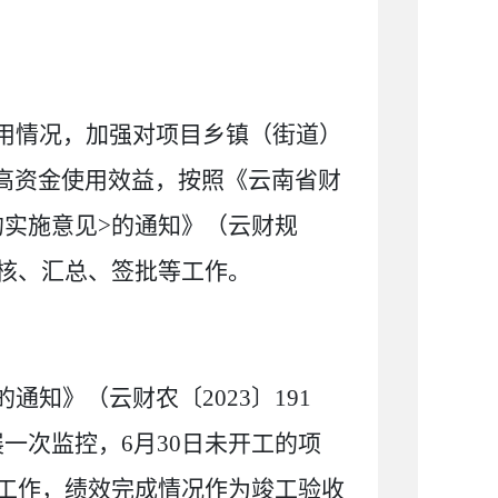
用情况，加强对项目乡镇
（
街道
）
高资金使用效益，按照
《云南省财
的实施意见
>
的通知
》（云财
规
核、汇总、
签批
等工作。
的通知
》（云财农
〔
20
23
〕
191
展一次监控，
6
月
30
日未开工的项
工作，绩效完成情况作为竣工验收