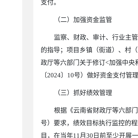
支付。
（二）加强资金监管
监察、财政、审计、
行业主管
的指导；项目乡镇（街道）、村
（
政厅等
六部门关于修订
<
加强中央
〔
20
24
〕
10
号
）
做好资金支付
管
（三）抓好绩效管理
根据
《云南省财政厅等
六部门
号
）
要求，绩效目标执行监控的程
目，在当年
11
月
30
日前至少开展