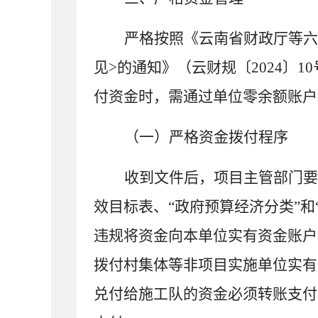
严格按照
《云南省财政厅等
六
见
>
的通知
》（云财
规
〔
20
24
〕
10
付资金时，需通过单位零余额账户
（一）严格资金拨付程序
收到文件后，项目主管部门要
效目标表、
“政府预算经济分类”和
违规将资金向本单位实有资金账户
拨付村集体等非项目实施单位实有
兑付给施工队的资金必须转账支付