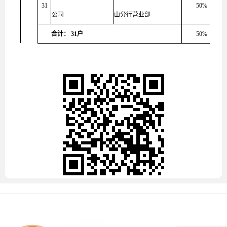
31
50%
公司
山分行营业部
合计： 31户
50%