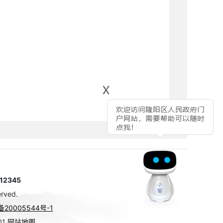
x
2345
rved.
备20005544号-1
01
网站地图