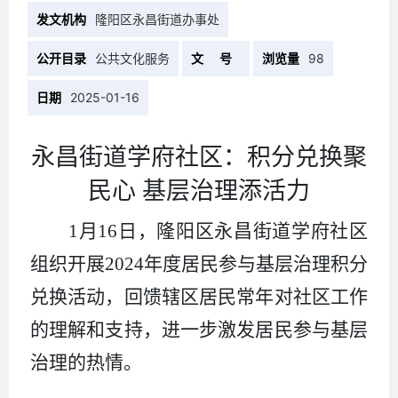
发文机构
隆阳区永昌街道办事处
公开目录
公共文化服务
文 号
浏览量
98
日期
2025-01-16
永昌街道学府社区：
积分兑换
聚
民心
基层治理添活力
1月16日
，
隆阳区
永昌
街道
学府
社区
组织
开展
2024年度
居民参与基层治理积分
兑换活动，
回馈辖区
居民常年对
社区
工作
的
理解和
支持，进一步激发居民
参与基层
治理的
热情
。