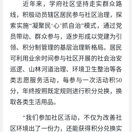
近年来，
学府
社区
坚持走实群众路
线，积极动员
辖区居民参与社区治理，
探
索实施
“
凝聚民
‘心’抓自治
”模式
，
通过
党
员带动、群众参与
，逐步
形成
以党建为引
领、积分制管理
的
基层治理新格局。居民
可
利用业余时间
参与
社区
开展的
社会
治安
巡逻
、山林河道治理、
环境
卫生
整治
等
各
类志愿服务活动，
每参与一次
活动
积
50
分，年终
按照
既定
规则进行积分兑换
，换
取各类生活用品。
“我们参加社区活动，不仅为改善社
区环境出了一份力，还能获得积分兑换实