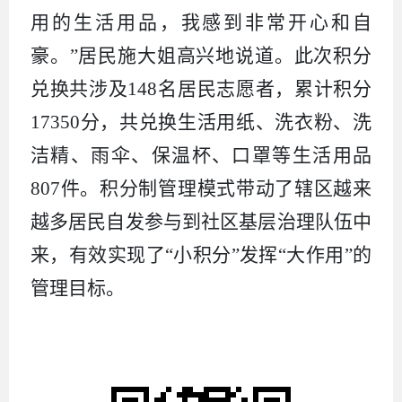
用的生活用品，我感到非常开心和自
豪。”居民施大姐高兴地说道。
此次积分
兑换共
涉及
148
名
居民
志愿者，
累计
积分
17350
分
，
共
兑换
生活用纸、洗衣粉、洗
洁精、雨伞、保温杯、口罩等生活用品
807件。积分制管理模式带动了辖区越来
越多居民
自发参与
到
社区
基层治理
队伍中
来，
有效实现了
“小积分”发挥“大作用”
的
管理目标
。