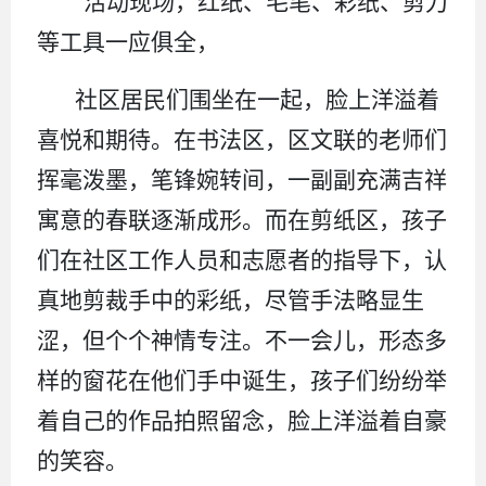
活动现场，红纸、毛笔、彩纸、剪刀
等工具
一应俱全
，
社区居民们围坐在一起，脸上洋溢着
喜悦和期待。在书法区，
区文联的老师们
挥毫泼墨，笔锋婉转间，
一
副副
充满吉祥
寓意的春联逐渐成形。
而在
剪纸区，孩子
们在社区工作人员和志愿者的指导下，认
真地剪裁手中的彩纸，尽管手法
略显生
涩
，但个个神情专注。不一会儿，形态多
样的窗花在他们手中诞生，孩子们纷纷举
着自己的作品拍照留念，脸上洋溢着自豪
的笑容。