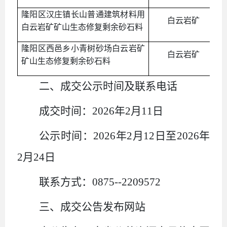
隆阳区汉庄镇长山普通建筑材料用
白云岩矿
白云岩矿矿山生态修复剩余砂石料
隆阳区西邑乡小青树砂场白云岩矿
白云岩矿
矿山生态修复剩余砂石料
二
、成交公示时间及联系电话
成交时间：
202
6
年
2
月
11
日
公示时间：
202
6
年
2
月
1
2
日至
202
6
年
2
月
24
日
联系方式：
0875--2209572
三
、成交公告发布网站