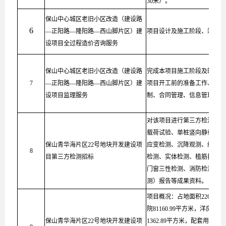
30米）。
保山中心城区老旧小区改造（建设路
6
—正阳路—隆阳路—西山脚片区）建
项目设计及施工阶段、竣工阶
设项目全过程造价咨询服务
保山中心城区老旧小区改造（建设路
完成本项目施工阶段及缺陷责
7
—正阳路—隆阳路—西山脚片区）建
项目开工前的准备工作、建设
设项目监理服务
制、合同管理、信息管理以及
对该项目进行第三方检测服务
载荷试验、单桩竖向静载试验
保山青华海片区22号地块开发建设项
应变检测、沉降观测、绝缘电
8
目第三方检测招标
检测、实体检测、植筋拉拔试
门窗三性检测、消防检测、节
测）报告等成果资料。
项目概况：占地面积226.19亩
院81160.99平方米，洋房66
保山青华海片区22号地块开发建设项
1362.89平方米，配套用房面积