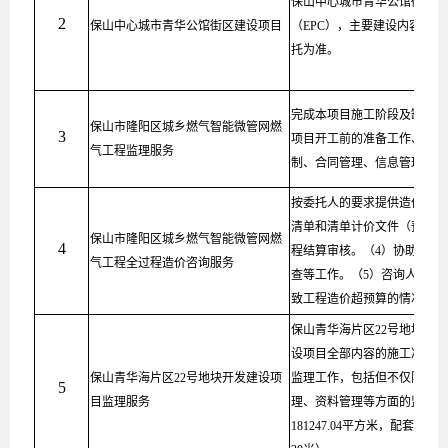
保山中心城市青华公馆街区建
2
保山中心城市青华公馆街区建设项目
（EPC），主要建设内容为
托为准。
完成本项目施工阶段及缺陷责
保山市隆阳区城乡燃气智能微管网燃
3
项目开工前的准备工作、建设
气工程监理服务
制、合同管理、信息管理以及
按委托人的要求提供造价咨询
清单和清单计价文件（预算）
保山市隆阳区城乡燃气智能微管网燃
4
程结算审核。（4）协助及配
气工程全过程造价咨询服务
查等工作。（5）咨询人应及
致工程造价超预算的情况,应
保山青华海片区22号地块开
设项目全部内容的施工准备阶
保山青华海片区22号地块开发建设项
监理工作，包括但不仅限于质
5
目监理服务
理、资料管理等方面的监督和
181247.04平方米，配套道