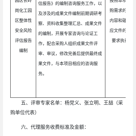
园区长岭
按照本项目采
估报告》的编制咨询服务工作，以
岗化工园
购需求的服务
及涉及的成果文件编制前期调研考
区整体性
内容和磋商响
察、资料收集整理汇总、成果文件
安全风险
应文件的相关
的编制，开展专家咨询与论证工
评估报告
要求执行。
作，配合采购人组织成果文件评
编制
审、审议，修改完善后提供最终成
果文件，与本项目相应的咨询服
务。
五、评审专家名单：
杨党义
、
张立明、
王喆
（采
购单位代表）
六、代理服务收费标准及金额：