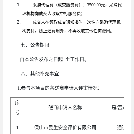
采购
代理费
（成交服务费）：
3500.00元，
采购代
理机构向成交人收取中标服务费
；
成交人
在领取成交通知书时一次性向采购代理机
构支付。除上述费用外，不再收取其他任何费用。
七、公告期限
自本公告发布之日起
1
个工作日。
八、其他补充事宜
1.参与本项目的各
磋商申请人
评审情况：
序
磋商申请人名称
是/否通
号
1
保山市民生安全评价有限公司
通过资