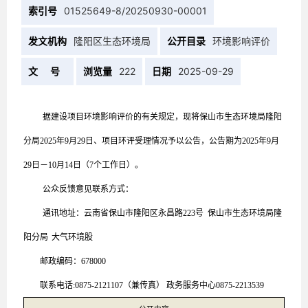
索引号
01525649-8/20250930-00001
发文机构
隆阳区生态环境局
公开目录
环境影响评价
文 号
浏览量
222
日期
2025-09-29
据建设项目环境影响评价的有关规定，现将
保山市生态环境局隆阳
分局
20
25
年
9
月
29
日、项目环评受理情况予以公告，公告期为
20
25
年
9
月
29
日
－
10
月
14
日（7
个工作
日）。
公众反馈意见联系方式：
通讯地址：云南省保山市隆阳区永昌路223号
保山市生态环境局隆
阳分局
大气环境
股
邮政编码：678000
联系电话:0875-2121107（兼传真） 政务服务中心0875-2213539