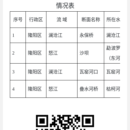
情况表
序号
行政区
流 域
断面名称
所在水体
1
隆阳区
澜沧江
永保桥
澜沧江
勐波罗河
2
隆阳区
怒江
沙坝
（东河）
3
隆阳区
澜沧江
瓦窑河口
瓦窑河
4
隆阳区
怒江
叠水河桥
枯柯河