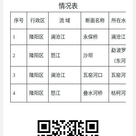
情况表
序号
行政区
流 域
断面名称
所在水体
1
隆阳区
澜沧江
永保桥
澜沧江
勐波罗河
2
隆阳区
怒江
沙坝
（东河）
3
隆阳区
澜沧江
瓦窑河口
瓦窑河
4
隆阳区
怒江
叠水河桥
枯柯河