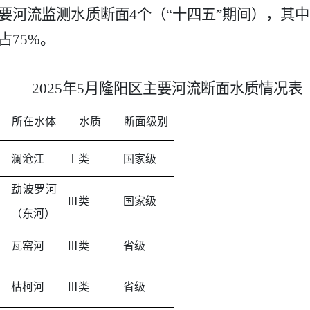
系主要河流监测水质断面4个（“十四五”期间），其
占75%。
2025年5月隆阳区主要河流断面水质情况表
所在水体
水质
断面级别
澜沧江
Ⅰ类
国家级
勐波罗河
Ⅲ类
国家级
（东河）
瓦窑河
Ⅲ类
省级
枯柯河
Ⅲ类
省级