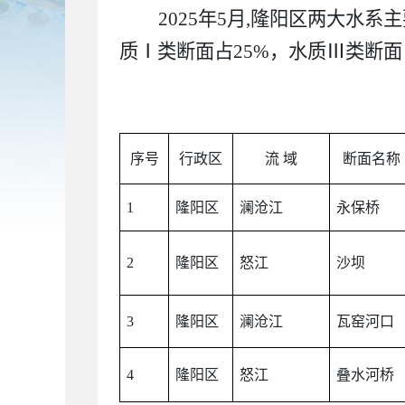
2025年5月,隆阳区两大水
质Ⅰ类断面占25%，水质Ⅲ类断面
序号
行政区
流 域
断面名称
1
隆阳区
澜沧江
永保桥
2
隆阳区
怒江
沙坝
3
隆阳区
澜沧江
瓦窑河口
4
隆阳区
怒江
叠水河桥