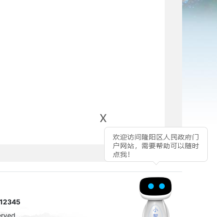
x
2345
rved.