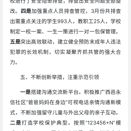
校进行了安全隐患排查，排查出安全问题全部整
改。
四是
加强重点人员排查管控，3月份共排查
出需重点关注的学生993人，教职工25人，学校
制定一校一案、一生一策进行一对一包保管理。
五是
突出高效联动，建立健全预防末成年人违法
犯罪的长效机制，切实凝聚齐抓共管的强大合
力。
五、不断创新举措，注重示范引领
一是
搭建沟通交流新平台。积极推广西邑永
信社区“爸爸妈妈在身边”可视电话亲情沟通新模
式，不断加强留守儿童与外出父母的亲子互动。
二是
打造学校保护典型。按照“123456+N”模