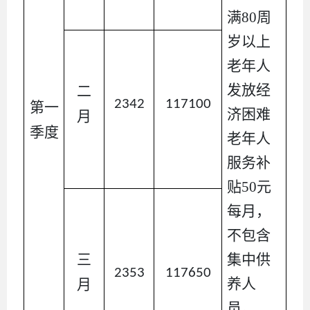
满
80周
岁以上
老年人
发放经
二
2342
117100
第一
济困难
月
季度
老年人
服务补
贴50元
每月，
不包含
三
集中供
2353
117650
养人
月
员。