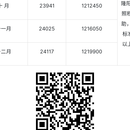
隆
十 月
23941
1212450
照
助，
十一月
24025
1216050
标
以
十二月
24117
1219900