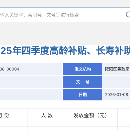
025年四季度高龄补贴、长寿补
108-00004
发文机构
隆阳区民政局
息
文 号
日期
2026-01-08
月 份
人 数
发放金额（元）