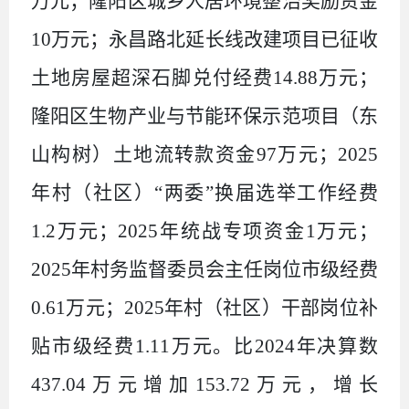
万元；隆阳区城乡人居环境整治奖励资金
10
万元；永昌路北延长线改建项目已征收
土地房屋超深石脚兑付经费
14.88
万元；
隆阳区生物产业与节能环保示范项目（东
山构树）土地流转款资金
97
万元；
2025
年村（社区）“两委”换届选举工作经费
1.2
万元；
2025
年统战专项资金
1
万元；
2025
年村务监督委员会主任岗位市级经费
0.61
万元；
2025
年村（社区）干部岗位补
贴市级经费
1.11
万元。比
2024
年决算数
437.04
万元增加
153.72
万元，增长