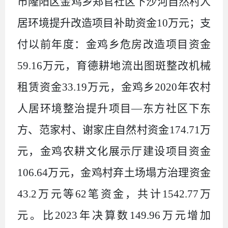
市隆阳区金鸡乡郑官社区下沙河自然村人
居环境提升改造项目补助资金
10
万元；支
付以前年度：金鸡乡危房改造项目资金
59.16
万元，育德耕地流出图斑整改机械
租赁资金
33.19
万元，金鸡乡
2020
年农村
人居环境整治提升项目—东方社区下东
方、范家村、谢家庄自然村资金
174.71
万
元，金鸡农耕文化展示厅建设项目资金
106.64
万元，金鸡村弃土场塌方治理资金
43.2
万元等
62
笔资金，共计
1542.77
万
元。比
2023
年决算数
149.96
万元增加