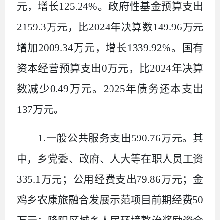
元，增长
125.24%
。政府性基金预算支出
2159.3
万元，比
2024
年决算数
149.96
万元
增加
2009.34
万元，增长
1339.92%
。国有
资本经营预算支出
0
万元，比
2024
年决算
数减少
0.49
万元。
2025
年债务还本支出
137
万元。
1.
一般公共服务支出
590.76
万元。其
中，乡党委、政府、人大等在职人员工资
335.1
万元；公用经费支出
79.86
万元；金
鸡乡农康旅融合发展示范项目前期经费
50