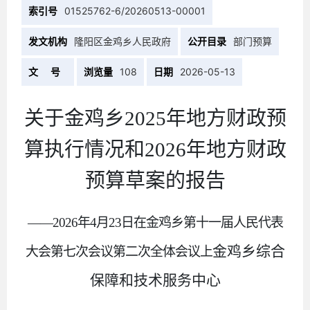
索引号
01525762-6/20260513-00001
发文机构
隆阳区金鸡乡人民政府
公开目录
部门预算
文 号
浏览量
108
日期
2026-05-13
关于金鸡乡
2025
年地方财政预
算执行情况和
2026
年地方财政
预算草案的报告
——
202
6
年
4
月
23
日
在金鸡乡第十一届
人民代表
金鸡乡综合
大会第
七
次
会议
第二次全体会议上
保障和技术服务中心