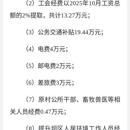
（
2
）工会经费以
2025
年
10
月工资总
额的
2%
提取，共计
13.27
万元；
（
3
）公务交通补贴
19.44
万元；
（
4
）电费
4
万元；
（
5
）邮电费
2
万元；
（
6
）差旅费
3
万元；
（
7
）原村公所干部、畜牧兽医等相
关人员经费
0.47
万元；
（
8
）提升坝区人居环境工作人员经