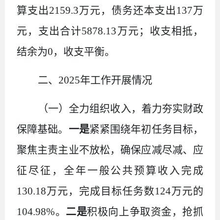
算支出
2159.3
万元，债务还本支出
137
万
元，支出合计
5878.13
万元；收支相抵，
结余为
0
，收支平衡。
二、
2025
年工作开展情况
（一）全力组织收入，着力夯实财政
保障基础。
一是
紧紧围绕年初任务目标，
聚焦主责主业不放松，确保应减尽减、应
征尽征，全年一般公共预算收入完成
130.18
万元，完成目标任务数
124
万元的
104.98%
。
二是
积极向上争取资金，抢抓