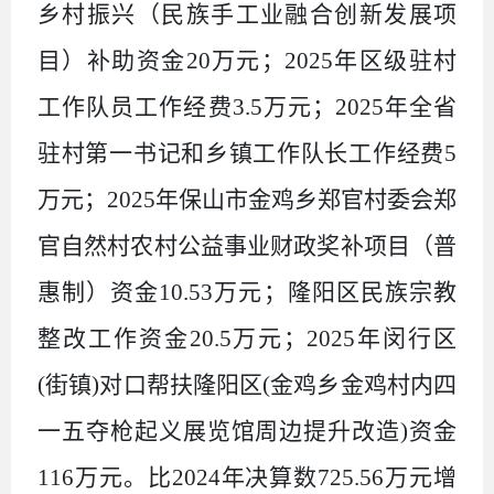
乡村振兴（民族手工业融合创新发展项
目）补助资金
20
万元；
2025
年区级驻村
工作队员工作经费
3.5
万元；
2025
年全省
驻村第一书记和乡镇工作队长工作经费
5
万元；
2025
年保山市金鸡乡郑官村委会郑
官自然村农村公益事业财政奖补项目（普
惠制）资金
10.53
万元；隆阳区民族宗教
整改工作资金
20.5
万元；
2025
年闵行区
(
街镇
)
对口帮扶隆阳区
(
金鸡乡金鸡村内四
一五夺枪起义展览馆周边提升改造
)
资金
116
万元。比
2024
年决算数
725.56
万元增