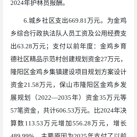
2024
年护林员报酬。
6.
城乡社区支出
669.81
万元。为金鸡
乡综合行政执法队人员工资及公用经费支
出
63.28
万元；支付以前年度：金鸡乡育
德社区精品示范村创建规划资金
27
万元，
隆阳区金鸡乡集镇建设项目规划方案设计
资金
21.58
万元，保山市隆阳区金鸡乡发
展规划（
2022
—
2035
年）资金
35
万元等
57
笔资金，共计
606.53
万元。比
2024
年决
算数
113.53
万元增加
556.28
万元，增长
489.99%
，主要原因为
2025
年支付了以前