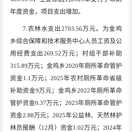
年度资金，项目支出增加。
7.
农林水支出
2703.56
万元。为金鸡
乡综合保障和技术服务中心人员工资及公
用经费支出
269.52
万元；村组干部补助
315.89
万元；金鸡乡
2020
年厕所革命管护
资金
1.1
万元；
2025
年农村厕所革命省级
补助资金
9
万元；金鸡乡
2022
年厕所革命
管护资金
0.37
万元；
2023
年厕所革命管护
资金
2.88
万元；
2025
年公益林、天然林护
林员报酬（
12
月）资金
1.02
万元；
2024
年