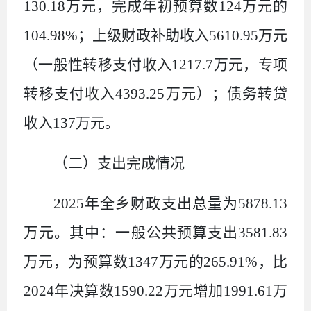
130.18
万元，完成年初预算数
124
万元的
104.98%
；上级财政补助收入
5610.95
万元
（一般性转移支付收入
1217.7
万元，专项
转移支付收入
4393.25
万元）；债务转贷
收入
137
万元。
（二）支出完成情况
2025
年全乡财政支出总量为
5878.13
万元。其中：一般公共预算支出
3581.83
万元，为预算数
1347
万元的
265.91%
，比
2024
年决算数
1590.22
万元增加
1991.61
万