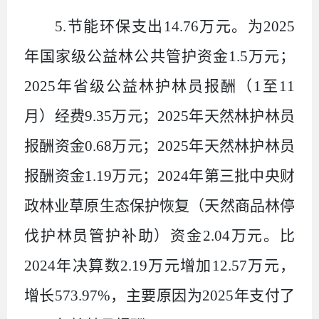
5.
节能环保支出
14.76
万元。为
2025
年国家级公益林公共管护资金
1.5
万元；
2025
年省级公益林护林员报酬（
1
至
11
月）经费
9.35
万元；
2025
年天然林护林员
报酬资金
0.68
万元；
2025
年天然林护林员
报酬资金
1.19
万元；
2024
年第三批中央财
政林业草原生态保护恢复（天然商品林停
伐护林员管护补助）资金
2.04
万元。比
2024
年决算数
2.19
万元增加
12.57
万元，
增长
573.97%
，主要原因为
2025
年支付了