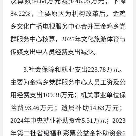
决算数
54.68
万元减少
46.05
万元，下降
84.22%
，主要原因为机构改革后，金鸡
乡文化广播电视服务中心合并至金鸡乡党
群服务中心核算，
2025
年文化旅游体育与
传媒支出中人员经费支出减少。
3.
社会保障和就业支出
228.78
万元。
主要为金鸡乡党群服务中心人员工资及公
用经费支出
109.38
万元；机关事业单位保
险费
93.46
万元；遗属补助
14.63
万元；
2024
年中央就业补助资金
5.31
万元；
2023
年第二批省级福利彩票公益金补助资金
6