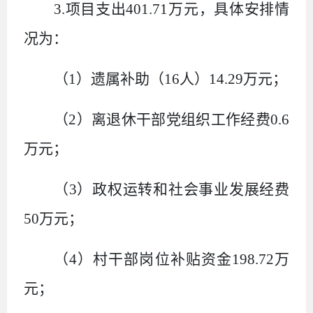
3.
项目支出
401.71
万元，具体安排情
况为：
（
1
）遗属补助（
16
人）
14.29
万元；
（
2
）离退休干部党组织工作经费
0.6
万元；
（
3
）政权运转和社会事业发展经费
50
万元；
（
4
）村干部岗位补贴资金
198.72
万
元；