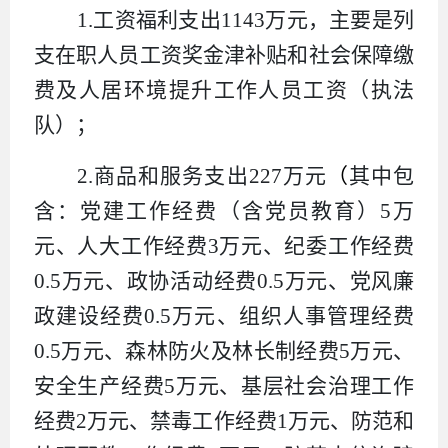
1.
工资福利支出
1143
万元
，主要是列
支在职人员工资奖金津补贴和社会保障缴
费及人居环境提升工作人员工资（执法
队）
；
2.
商品和服务支出
227
万元
（
其中包
含：党建工作经费（含党员教育）
5
万
元、人大工作经费
3
万元、纪委工作经费
0.5
万元、政协活动经费
0.5
万元、党风廉
政建设经费
0.5
万元、组织人事管理经费
0.5
万元、森林防火及林长制经费
5
万元、
安全生产经费
5
万元、基层社会治理工作
经费
2
万元、禁毒工作经费
1
万元、防范和