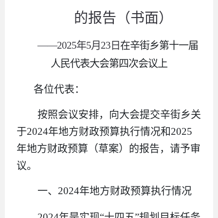
的报告
（书面）
——
2025
年
5
月
23
日
在
辛街乡第十一届
人民代表大会第
四
次会议
上
各位代表：
按照会议安排，向大会提交
辛街乡
关
于
2024
年
地方财政预算执行情况和
2025
年
地方财政预算
（
草案
）的
报告
，
请予审
议
。
一、
2024
年
地方财政预算执行情况
2024
年
是实现
“十四五”规划目标任务