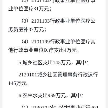
（
2
）
2101102
行政事业单位医疗事
业单位医疗
31
万元
；
（
3
）
2101103
行政事业单位医疗公
务员医补
37
万元
；
（
4
）
2101199
行政事业单位医疗其
他行政事业单位医疗支出
4
万元
。
5.
城乡社区支出
145
万元
，其中：
2120101
城乡社区管理事务行政运行
145
万元
。
6.
农林水支出
9
69
万元
，其中：
（
1
）
2130104
农业农村事业运行
202