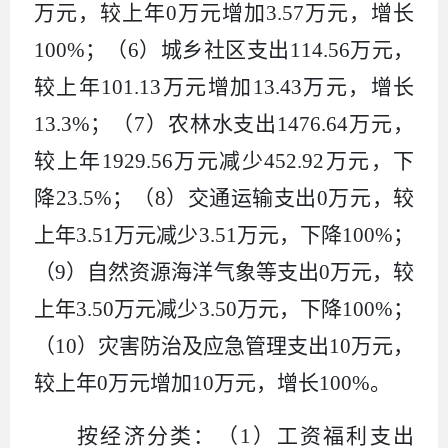
万元，较上年
0
万元
增加
3.57
万元，
增长
100%
；（
6
）城乡社区支出
114.56
万元，
较上年
101.13
万元
增加
13.43
万元，增长
13.3
%
；（
7
）农林水支出
1476.64
万元，
较上年
1929.56
万元
减少
452.92
万元，
下
降
23.5
%
；（
8
）交通运输支出
0
万元，较
上年
3.51
万元减少
3.51
万元，
下降
100%
；
（
9
）自然资源海洋气象等支出
0
万元，较
上年
3.5
0
万元减少
3.50
万元，
下降
100%
；
（
10
）
灾害防治及应急管理
支出
10
万元，
较上年
0
万元
增加
10
万元，
增长
100
%
。
按经济分类：（
1
）工资福利支出