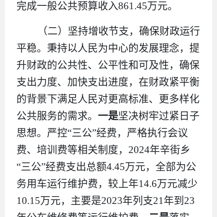
完成一般公共预算收入
861.45
万元。
（二）坚持增收节支，确保财政运行
平稳。
秉持以人民为中心的发展理念，提
升财政的公共性、公平性和可及性，确保
支出力度、加快支出进度，在财政紧平衡
的背景下满足人民对更高标准、更多样化
公共服务的需求。
一是
坚决树牢过紧日子
思想。
严控
“三公”经费
，严格执行会议
费、培训费等相关制度，
2024
年
辛街乡
“三公”经费
支出总额
4.45
万
元，全部为公
务用车运行维护费，较上年
14.6
万
元
减少
10.15
万
元，主要是
2023
年
列支
21
年到
23