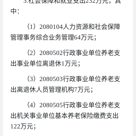
3.
社会保障和就业支出
232
万元
，其
中：
（
1
）
2080104
人力资源和社会保障
管理事务综合业务管理
64
万元
；
（
2
）
2080502
行政事业单位养老支
出事业单位离退休
1
万元
；
（
3
）
2080503
行政事业单位养老支
出离退休人员管理机构
7
万元
；
（
4
）
2080505
行政事业单位养老支
出机关事业单位基本养老保险缴费支出
122
万元
；