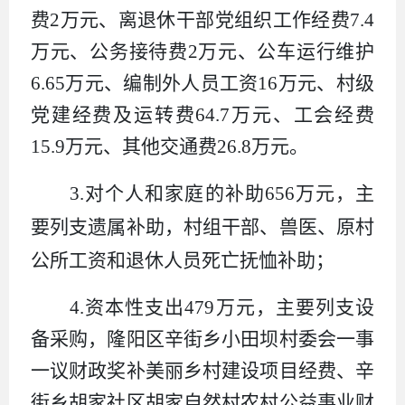
费
2
万元、离退休干部党组织工作经费
7.4
万元、公务接待费
2
万元、公车运行维护
6.65
万元、编制外人员工资
16
万元、村级
党建经费及运转费
64.7
万元、工会经费
15.9
万元、其他交通费
26.8
万元
。
3.
对个人和家庭的补助
6
56
万元
，主
要列支遗属补助，村组干部、兽医、原村
公所工资和退休人员死亡抚恤补助
；
4.
资本性
支出
479
万元，主要列支设
备采购，隆阳区辛街乡小田坝村委会一事
一议财政奖补美丽乡村建设项目经费、辛
街乡胡家社区胡家自然村农村公益事业财