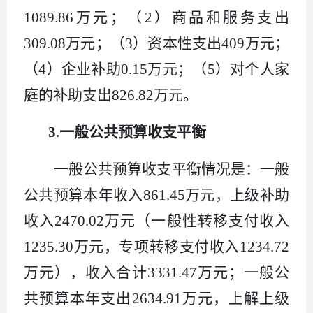
1089.86
万元；（
2
）商品和服务支出
309.08
万元；（
3
）资本性支出
409
万元；
（
4
）
企业补助
0.15
万元；（
5
）
对个人家
庭的补助支出
826.82
万元。
3.
一般公共预算收支平衡
一般公共预算收支平衡情况
是
：一般
公共预算
本年
收入
861.45
万元，上级补助
收入
2470.02
万元（一般性转移支付收入
1235.30
万元
，
专项转移支付收入
1234.72
万元），收入合计
3331.47
万元；一般公
共预算
本年
支出
2634.91
万元，上解
上级