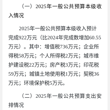
（
一
）
2025
年
一般公共预算本级收
入情况
2025
年
一般公共预算本级收入预计
完成
922
万元（比
2024
年
完成数增加
60.55
万元
）。其中：增值税
736
万元；企业所
得税
58
万元；个人所得税
2
万元；城市维
护建设税
22
万元；房产税
3
万元；印花税
59
万元；城镇土地使用税
1
万元；
契税
36
万元；
环境保护税
5
万元
。
（二）
2025
年
一般公共预算支出安
排情况