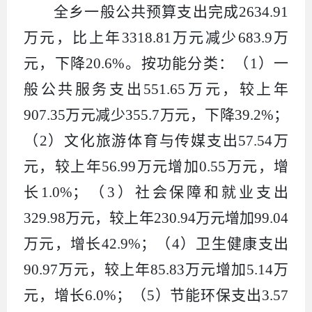
全乡一般公共预算支出完成
2634.91
万元，
比上年
3318.81
万元
减少
683.9
万
元，
下降
20.6
%
。按功能分类：（
1
）一
般公共服务支出
551.65
万元，较上年
907.35
万元
减少
355.7
万元，下降
39.2
%
；
（
2
）文化旅游体育与传媒支出
57.54
万
元，较上年
56.9
9
万元
增加
0.55
万元，
增
长
1.0
%
；（
3
）社会保障和就业支出
329.98
万元，较上年
230.94
万元
增加
99.04
万元，增长
42.9
%
；（
4
）卫生健康支出
90.97
万元，较上年
85.83
万元
增加
5.14
万
元，
增长
6.0
%
；（
5
）节能环保支出
3.57