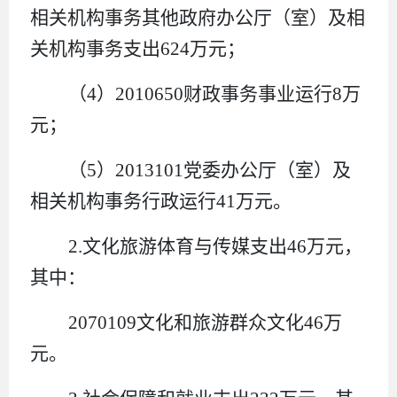
相关机构事务其他政府办公厅（室）及相
关机构事务支出
624
万元
；
（
4
）
2010650
财政事务事业运行
8
万
元
；
（
5
）
2013101
党委办公厅（室）及
相关机构事务行政运行
41
万元
。
2.
文化旅游体育与传媒支出
46
万元
，
其中：
2070109
文化和旅游群众文化
46
万
元
。