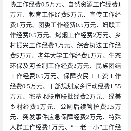
协工作经费
0.5
万元、自然资源工作经费
1
万元、教育工作经费
5
万元、宣传工作经
费
1
万元、团委工作经费
0.5
万元、妇联工
作经费
0.5
万元、烤烟工作经费
2
万元、乡
村振兴工作经费
3
万元、综合执法工作经
费
5
万元、老年大学工作经费
1
万元、生态
环保及河长制工作经费
2
万元、民族团结
工作经费
0.5
万元、保障农民工工资工作
经费
0.5
万元、干部规划家乡行动经费
1.55
万元、宅基地联审联批经费
2
万元、绿美
乡村经费
1
万元、公厕后续管护费
0.5
万
元、突发事件应急保障经费
2
万元、特殊
人群工作经费
1
万元、“一老一小”工作经