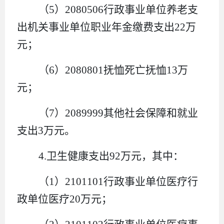
（
5
）
2080506
行政事业单位养老支
出机关事业单位职业年金缴费支出
22
万
元
；
（
6
）
2080801
抚恤死亡抚恤
13
万
元
；
（
7
）
2089999
其他社会保障和就业
支出
3
万元。
4.
卫生健康支出
9
2
万元
，其中：
（
1
）
2101101
行政事业单位医疗行
政单位医疗
20
万元
；