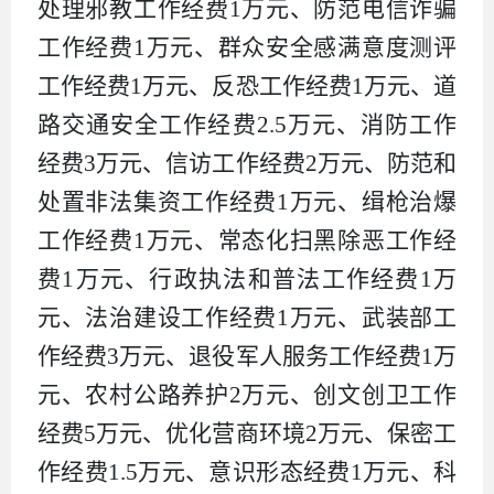
处理邪教工作经费
1
万元、防范电信诈骗
工作经费
1
万元、群众安全感满意度测评
工作经费
1
万元、反恐工作经费
1
万元、道
路交通安全工作经费
2.5
万元、消防工作
经费
3
万元、信访工作经费
2
万元、防范和
处置非法集资工作经费
1
万元、缉枪治爆
工作经费
1
万元、常态化扫黑除恶工作经
费
1
万元、行政执法和普法工作经费
1
万
元、法治建设工作经费
1
万元、武装部工
作经费
3
万元、退役军人服务工作经费
1
万
元、农村公路养护
2
万元、创文创卫工作
经费
5
万元、优化营商环境
2
万元、保密工
作经费
1.5
万元、意识形态经费
1
万元、科