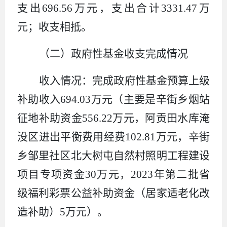
支出
696.56
万元，
支
出合计
3331.47
万
元；收支相抵。
（二）政府性基金收支完成情况
收入情况：完成政府性基金预算上级
补助收入
694.03
万元
（主要是辛街乡烟站
征地补助资金
556.22
万元，阿贡田水库淹
没区进出平衡费用经费
102.81
万元，
辛街
乡邹里社区北大树屯自然村照明工程建设
项目专项资金
3
0
万元
，
2023
年第二批省
级福利彩票公益补助资金（居家适老化改
造补助）
5
万元
）
。