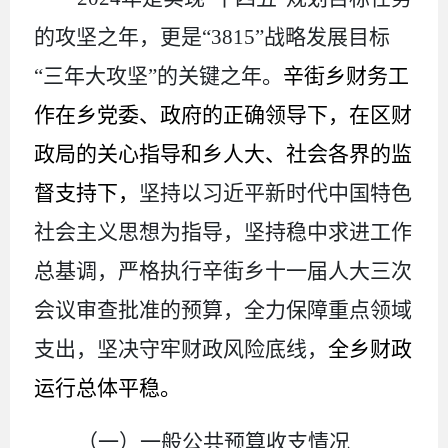
的攻坚之年，更是“
3815
”战略发展目标
“三年大攻坚”的关键之年。
辛街乡财务工
作
在乡党委、政府的正确领导下，在区财
政
局的
关心指导和乡人大、社会各界的监
督支持下，
坚持以习近平新时代中国特色
社会主义思想为指导，坚持稳中求进工作
总基调，严格执行
辛街乡十一
届人大
三
次
会议审查批准的预算，全力保障重点领域
支出
，
坚决守牢财政风险底线，
全乡
财政
运行总体平稳。
（
一
）一般公共
预算收支情况