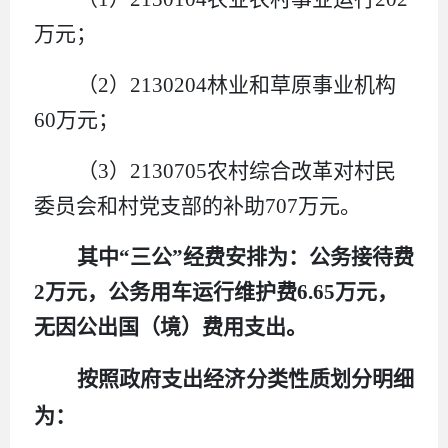
万元
；
（
2
）
2130204
林业和草原事业机构
60
万元
；
（
3
）
2130705
农村综合改革对村民
委员会和村党支部的补助
707
万元
。
其中
“
三公
”
经费安排为：公务接待费
2
万元，公务用车运行维护费
6.65
万元，
无因公出国（境）费用支出。
按照政府支出经济分类性质划分明细
为：