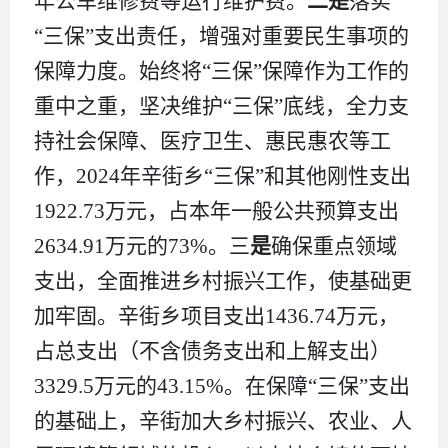
年公车维修费等运行维护费
。
二是
落实
“
三保
”
支出责任，增强对重要民生事项的
保障力度。始终将
“
三保
”
保障作为工作的
重中之重，坚决维护
“
三保
”
底线，全力支
持社会保障、医疗卫生、惠民惠农等工
作
，
2024
年
辛街乡
“
三保
”
和其他刚性支出
19
22.73
万元，占本年一般公共预算支出
2634.91
万元的
73
%
。
三
是
确保重点领域
支出，全面推进乡村振兴工作，使基础更
加牢固
。
辛街乡项目支出
1436.74
万元，
占总支出（不含债务支出和上解支出）
3329.5
万元的
43.15
%
。在保障
“
三保
”
支出
的基础上，辛街加大乡村振兴、农业、人