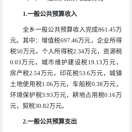
1.
一般公共预算收入
全乡一般公共预算收入完成
861.45
万
元。其中：增值税
697.46
万元，企业所得
税
50
万元，个人所得税
2.34
万元，资源税
0.03
万元，城市维护建设税
19.13
万元，
房产税
2.54
万元，印花税
53.6
万元，城镇
土地使用税
1.06
万元，车船税
0.38
万元，
环境保护税
3.93
万元，耕地占用税
0.16
万
元
，契税
30.82
万元
。
2.
一般公共预算支出