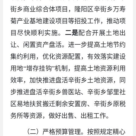
街乡商业综合体项目，隆阳区辛街乡万寿
菊产业基地建设项目等招投工作，推动项
目尽快顺利实施
。
二是
配合开展土地出
让、闲置资产盘活。
进一步提高土地节约
集约利用，优化资源配置，有效落实建设
用地
“
增存挂钩
”
机制，提高土地资源利用
效率，加快推进盘活辛街乡土地资源
，同
步
推进
盘活辛街乡
兽
医站
、辛街乡邹里社
区易地扶贫搬迁剩余安置房、
辛街乡原税
务所
等
资源，
做好
出售、
出租
工作
。
（二）
严格预算管理。
按照规定精心