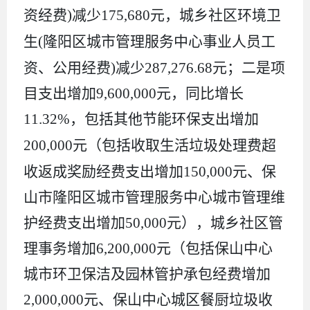
资经费
)
减少
175,680
元，城乡社区环境卫
生
(
隆阳区城市管理服务中心
事业
人员
工
资、
公用经费
)
减少
287,276.68
元；二是项
目支出增加
9,600,000
元，同比增长
11.32%
，包括其他节能环保支出增加
200,000
元（包括
收取生活垃圾处理费超
收返成奖励经费
支出增加
150,000
元、保
山市隆阳区城市管理服务中心城市管理维
护经费支出增加
50,000
元），城乡社区管
理事务增加
6,200,000
元（包括保山中心
城市环卫保洁及园林管护承包经费增加
2,000,000
元、保山中心城区餐厨垃圾收