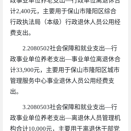
政事业单位养老支出
—
行政单位离退休合
计
2,400
元，主要用于保山市
隆阳区综合
行政执法局（本级）
行政
退休人员公用经
费
支出。
2.2080502
社会保障和就业支出
—
行
政事业单位养老支出
—
事业单位离退休合
计
33,900
元，
主要用于
保山市
隆阳区城市
管理服务中心
事业
退休人员公用经费
支
出。
3.2080503
社会保障和就业支出
—
行
政事业单位养老支出
—
离退休人员管理机
构合计
10,000
元，
主要用于
离退休干部党