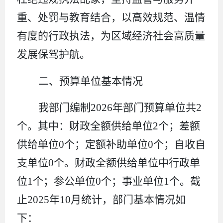
重、处罚与教育结合，以高效规范、温情
有度的行政执法，为区域经济社会高质量
发展保驾护航。
二、预算单位基本情况
我部门编制
2026
年部门预算单位共
2
个。其中：财政全额供给单位
2
个；差额
供给单位
0
个；定额补助单位
0
个；自收自
支单位
0
个。财政全额供给单位中行政单
位
1
个；参公单位
0
个；事业单位
1
个。截
止
2025
年
10
月统计，部门基本情况如
下：