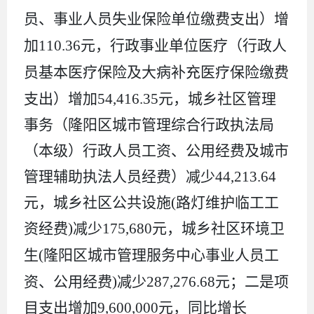
员、事业人员失业保险
单位缴费支出）增
加
110.36
元，行政事业单位医疗（
行政人
员基本医疗保险
及大病补充医疗保险缴费
支出
）增加
54,416.35
元，城乡社区管理
事务（隆阳区城市管理综合行政执法局
（本级）行政人员工资、公用经费及城市
管理辅助执法人员经费）减少
44,213.64
元，城乡社区公共设施
(
路灯维护临工工
资经费
)
减少
175,680
元，城乡社区环境卫
生
(
隆阳区城市管理服务中心
事业
人员
工
资、
公用经费
)
减少
287,276.68
元；二是项
目支出增加
9,600,000
元，同比增长