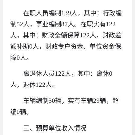
在职人员编制
139
人，其中：行政编
制
52
人，事业编制
87
人。在职实有
122
人，其中：财政全额保障
122
人，财政差
额补助
0
人，财政专户资金、单位资金保
障
0
人。
离退休人员
122
人，其中：离休
0
人，退休
122
人。
车辆编制
30
辆，实有车辆
29
辆，超
编
0
辆。
三、预算单位收入情况