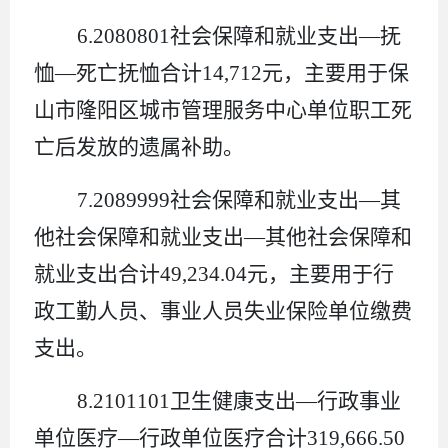
6.2080801
社会保障和就业支出
—
抚
恤
—
死亡抚恤合计
14,712
元，主要用于保
山市
隆阳区城市管理服务中心单位职工死
亡后发放的遗属补助
。
7.2089999
社会保障和就业支出
—
其
他社会保障和就业支出
—
其他社会保障和
就业支出合计
49,234.04
元，
主要用于行
政工勤人员、事业人员失业保险
单位缴费
支出。
8.2101101
卫生健康支出
—
行政事业
单位医疗
—
行政单位医疗合计
319,666.50