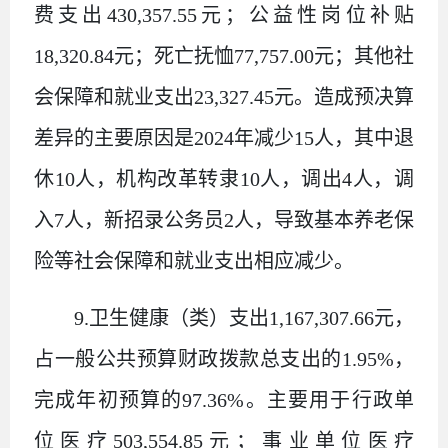
费支出
430,357.55
元；公益性岗位补贴
18,320.84
元；死亡抚恤
77,757.00
元；其他社
会保障和就业支出
23,327.45
元。造成预决算
差异的主要原因是
2024
年减少
15
人，其中退
休
10
人，机构改革转隶
10
人，调出
4
人，调
入
7
人，新招录公务员
2
人，导致基本养老保
险等社会保障和就业支出相应减少。
9.
卫生健康（类）支出
1,167,307.66
元，
占一般公共预算财政拨款总支出的
1.95%
，
完成年初预算的
97.36%
。主要用于行政单
位医疗
503,554.85
元；事业单位医疗