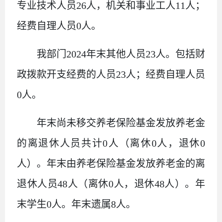
专业技术人员
26
人，机关和事业工人
11
人；
经费自理人员
0
人。
我部门
2024
年末其他人员
23
人。包括财
政拨款开支经费的人员
23
人；经费自理人员
0
人。
年末尚未移交养老保险基金发放养老金
的离退休人员共计
0
人（离休
0
人，退休
0
人）。年末由养老保险基金发放养老金的离
退休人员
48
人（离休
0
人，退休
48
人）。年
末学生
0
人。年末遗属
8
人。