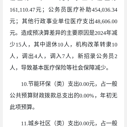
161,110.47
元；公务员医疗补助
454,036.34
元；其他行政事业单位医疗支出
48,606
.00
元。造成预决算差异的主要原因是
2024
年减
少
15
人，其中退休
10
人，机构改革转隶
10
人，调出
4
人，调入
7
人，新招录公务员
2
人，导致基本医疗保险等社会保障减少。
10.
节能环保（类）支出
0.00
元，占一般
公共预算财政拨款总支出的
0.00%
，年初无
此项预算。
11.
城乡社区（类）支出
0.00
元，占一般