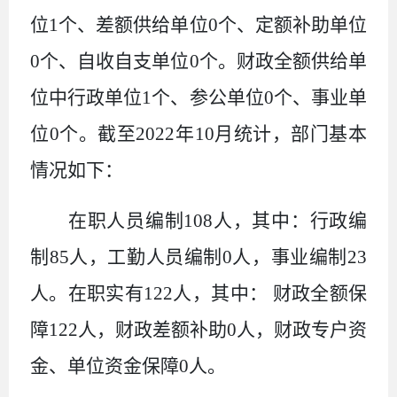
位
1
个、差额供给单位
0
个、定额补助单位
0
个、自收自支单位
0
个。财政全额供给单
位中行政单位
1
个、参公单位
0
个、事业单
位
0
个。截至
2022
年
10
月统计，部门基本
情况如下：
在职人员编制
108
人，其中：行政编
制
85
人，工勤人员编制
0
人，事业编制
23
人。在职实有
122
人，其中： 财政全额保
障
122
人，财政差额补助
0
人，财政专户资
金、单位资金保障
0
人。