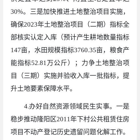
30%
。三是加快推进土地整治项目实施，
确保
2023
年土地整治项目（二期）指标全
部核实认定入库（
预计产生耕地数量指标
147
亩，水田规模指标
3760.35
亩，粮食产
能指标
52.81
万公斤
）；力争土地整治项
目（三期）实施并验收入库一批指标，提
升土地要素保障水平。
4.
办好自然资源领域民生实事。一是
稳步推动隆阳区
2011
年下村公共租赁住房
项目不动产登记历史遗留问题化解工作。