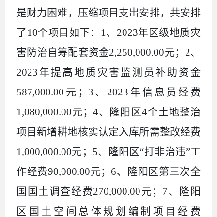
是财力困难，压缩项目支出安排，共安排
了
10
个项目如下：
1
、
2023
年区级地质灾
害防治自筹配套资金
2,250,000.00
元；
2
、
2023
年提高地质灾害监测员补助资金
587,000.00
元；
3
、
2023
年信息员经费
1,080,000.00
元；
4
、隆阳区
4
个土地整治
项目新增耕地核实认定入库所需整改经费
1,000,000.00
元；
5
、隆阳区“打非治违”工
作经费
90,000.00
元；
6
、隆阳区第三次全
国国土调查经费
270,000.00
元；
7
、隆阳
区国土空间总体规划编制项目经费