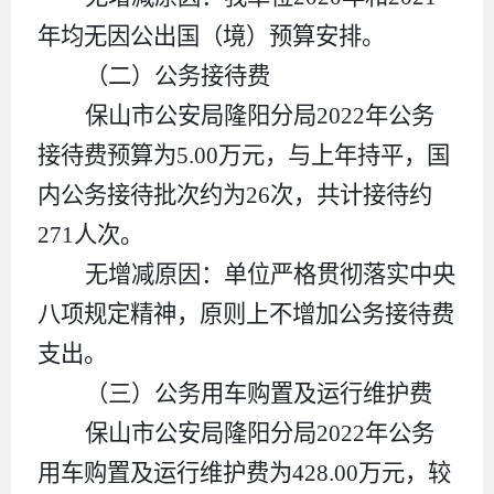
年均
无因公出国（境）预算安排。
（二）
公务接待费
保山市公安局隆阳分局
2022
年公务
接待费预算为
5.00
万元，与上年持平，国
内公务接待批次约为
26
次，共计接待约
271
人次。
无增减原因：单位严格贯彻落实中央
八项规定精神，原则上不增加公务接待费
支出。
（三）
公务用车购置及运行维护费
保山市公安局隆阳分局
2022
年
公务
用车购置及运行维护费
为
428.00
万元，较