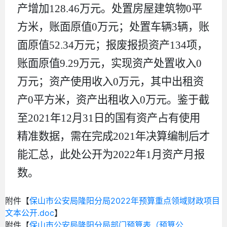
产增加
128.46
万元。处置房屋建筑物
0
平
方米，账面原值
0
万元；处置车辆
3
辆，账
面原值
52.34
万元；报废报损资产
134
项，
账面原值
9.29
万元，实现资产处置收入
0
万元；资产使用收入
0
万元，其中出租资
产
0
平方米，资产出租收入
0
万元。鉴于截
至
2021
年
12
月
31
日的国有资产占有使用
精准数据，需在完成
2021
年决算编制后才
能汇总，此处公开为
2022
年
1
月资产月报
数。
附件【
保山市公安局隆阳分局2022年预算重点领域财政项目
文本公开.doc
】
附件【
保山市公安局隆阳分局部门预算表（预算公