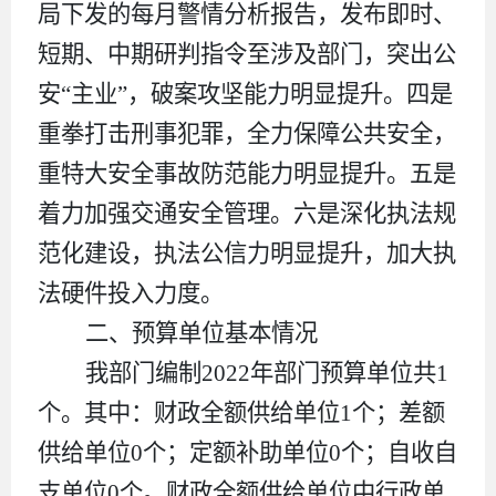
局下发的每月警情分析报告，发布即时、
短期、中期研判指令至涉及部门，突出公
安
“
主业
”
，破案攻坚能力明显提升。
四
是
重拳打击刑事犯罪
，
全力保障公共安全，
重特大安全事故防范能力明显提升。
五
是
着力加强交通安全管理。
六是
深化执法规
范化建设，执法公信力明显提升
，
加大执
法硬件投入力度。
二、预算单位基本情况
我部门编制
2022
年部门预算单位共
1
个。其中：财政
全额
供给单位
1
个；
差额
供给单位
0
个；
定额补助
单位
0
个；自收自
支单位
0
个。财政
全额
供给单位中行政单