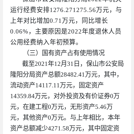
运行经费安排1276.271275.56万元，与
上年对比增加0.71万元，同比增长
0.06%，主要原因是2022年度退休人员
公用经费纳入年初预算。
（三）
国有资产占
有使用
情况
截至
2021
年
12
月
31
日，
保山市公安局
隆阳分局
资产总额
28482.41
万元，其中，
流动资产
14117.11
万元，固定资产
14359.84
万元，对外投资及有价证券
0
万
元，在建工程
0
万元，无形资产
5.46
万
元，其他资产
0
万元。与上年相比，本年
资产总额
减少
4271.58
万元，其中固定资