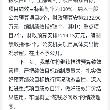
报项目
8
个，全部编制了项目绩效目标，
项目绩效目标编制率为
100%
。纳入一般
公共预算项目
8
个，财政预算安排
2122.96
万
元，编制绩效指标
8
个，其中：重点项
目
2
个，财政预算安排
1719.13
万
元，编制
绩效指标
2
个。
公安机关
项目具体支出情
况涉密，在此不予公开。
下一步，我单位将继续推进预算绩效
管理，严把绩效目标编制质量关，扎实做
好预算绩效目标执行情况动态监控，深入
推进重点项目绩效自评，做好绩效评价结
果应用，牢固树立
“
花钱必问效
”
的绩效理
念。