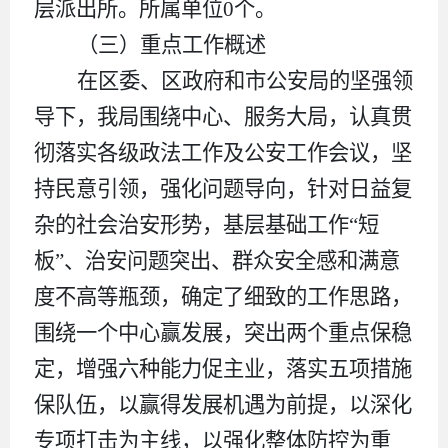
层派出所
。
所属
单位
0
个。
（
三
）重点工作概述
在区委、区政府和市公安局的坚强领
导下，
我
局围绕中心、服务大局，认真贯
彻落实各级政法工作及公安工作会议，坚
持民意引领，强化问题导向，针对日益复
杂的社会治安形势，基层基础工作
“
短
板
”
、治安问题突出、群众安全感和满意
度不高等瓶颈，确定了
细致的
工作思路，
围绕一个中心赢发展，突出两个重点保稳
定，增强六种能力促主业，落实五项措施
保队伍，以赢得发展机遇为前提，以深化
专项打击为主线，以强化整体防控为重