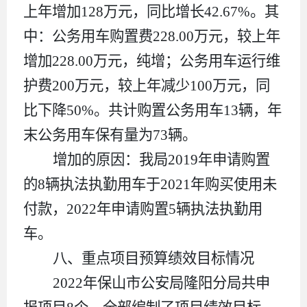
上年
增加
128
万元，
同比
增长
42.67
%
。
其
中：公务用车购置费
228.00
万元，较上年
增加
228.00
万元，
纯增
；公务用车运行维
护费
200
万元，较上年减少
100
万元，
同
比
下降
50
%
。共计购置公务用车
13
辆，年
末公务用车保有量为
73
辆。
增加的原因：我局
2019
年申请购置
的
8
辆执法执勤用车于
2021
年购买使用未
付款，
2022
年申请购置
5
辆执法执勤用
车
。
八、重点项目预算绩效目标情况
2022
年保山市公安局隆阳分局
共申