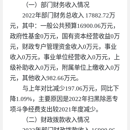
（一）部门财务收入情况
2022
年部门财务总收入
17882.72
万
元，其中：一般公共预算
16900.06
万元，
政府性基金
0
万元，国有资本经营
收益
0
万
元，
财政专户管理资金收入
0
万元
，
事业
收入
0
万元，事业单位经营收入
0
万元
，上
级补助收入
0
万元
，附属单位上缴收入
0
万
元，其他收入
982.66
万元。
与上年对比
减少
197.06
万元
，
同比下
降
1.09%
，
主要原因
是
2022
年扫黑除恶专
项斗争经费支出较
2021
年度减少
。
（二）财政拨款收入情况