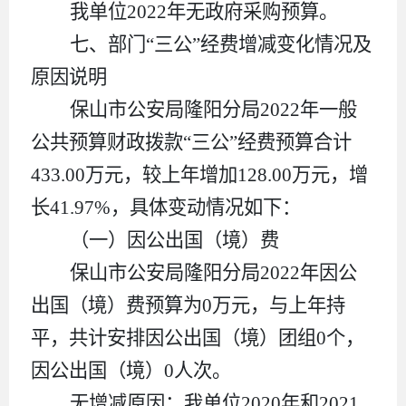
我单位
2022年无政府采购预算
。
七、部门
“三公”经费增减变化情况及
原因说明
保山市公安局隆阳分局
2022
年
一般
公共预算财政拨款
“
三公
”
经费
预
算
合计
433.00
万元，较上年
增加
128.00
万元，
增
长
41.97
%
，具体变动情况如下：
（一）
因公出国（境）费
保山市公安局隆阳分局
2022
年因公
出国（境）费预算为
0
万元，与上年持
平，共计安排因公出国（境）团组
0
个，
因公出国（境）
0
人次。
无增减原因：我单位
2020
年和
2021