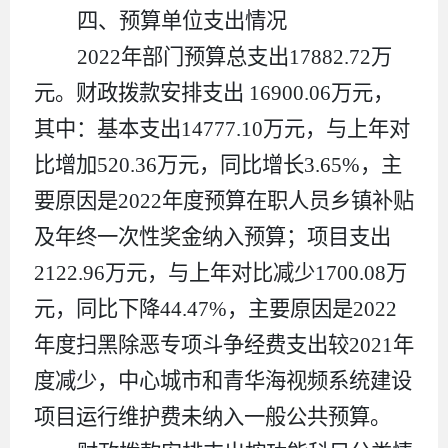
四、
预算单位支出情况
2022
年部门预算总支出
17882.72
万
元。
财政拨款
安排支出
16900.06
万元，
其中
：
基本支出
14777.10
万元
，与上年对
比
增加
520.36
万元
，
同比增长
3.65%
，
主
要原因
是
2022
年度预算在职人员乡镇补贴
及年终一次性奖金纳入预算
；
项目支出
2122.96
万元
，与上年对比
减少
1700.08
万
元
，
同比下降
44.47%
，
主要原因
是
2022
年度扫黑除恶专项斗争经费支出较
2021
年
度减少，中心城市和青华海视频系统建设
项目运行维护费未纳入一般公共预算
。