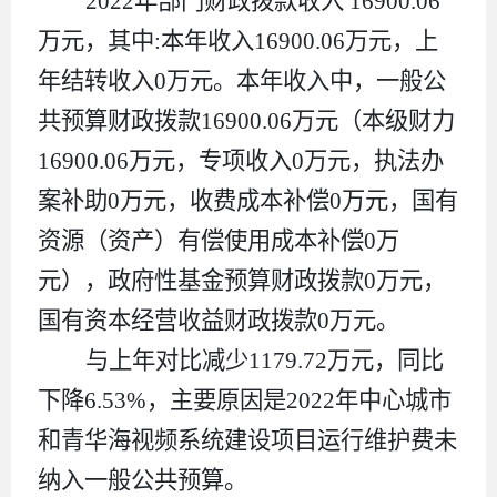
2022
年部门财政拨款收入
16900.06
万元，其中
:
本年收入
16900.06
万元，上
年结转
收入
0
万元。本年收入中，一般公
共预算财政拨款
16900.06
万元（本级财力
16900.06
万元，专项收入
0
万元，执法办
案补助
0
万元，收费成本补偿
0
万元，国有
资源（资产）有偿使用
成本补偿
0
万
元），政府性基金
预算
财政拨款
0
万元，
国有资本经营
收益
财政拨款
0
万元。
与上年对比
减少
1179.72
万元，同比
下降
6.53%
，
主要原因
是
2022
年中心城市
和青华海视频系统建设项目运行维护费未
纳入一般公共预算。