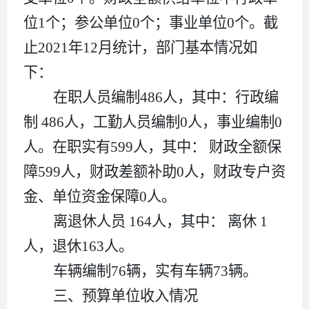
位
1
个；参公单位
0
个；事业单位
0
个。截
止
2021
年
12
月统计，部门基本情况如
下：
在职人员编制
486
人，其中：行政编
制
486
人，
工勤人员编制
0
人
，
事业编制
0
人。在职实有
599
人，其中：
财政
全额保
障
599
人，财政
差额补助
0
人，
财政专户资
金、单位资金保障
0
人。
离退休人员
164
人，其中：
离休
1
人，退休
163
人。
车辆编制
76
辆，实有车辆
73
辆。
三、预算单位收入情况