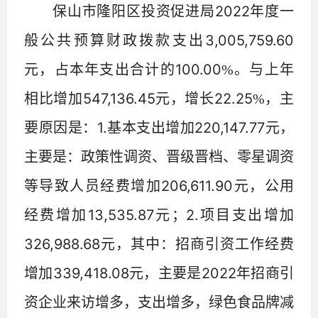
2022
保山市隆阳区投资促进局
年度一
3,005,759.60
般公共预算财政拨款支出
100.00
元，占本年支出合计的
%
。与上年
547,136.45
22.25
相比增加
元，增长
%
，主
1.
220,147.77
要原因是：
基本支出增加
元，
主要是：政策性调资、晋级晋档、零星调资
206,611.90
等导致人员经费增加
元，公用
13,535.87
2.
经费增加
元；
项目支出增加
326,988.68
元，其中：招商引资工作经费
339,418.08
2022
增加
元，主要是
年招商引
资企业来访增多，支出增多，绿色食品牌减