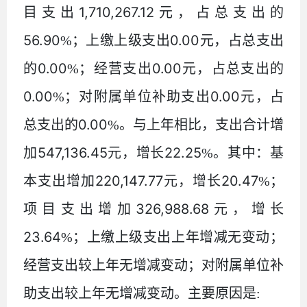
1,710,267.12
目支出
元，占总支出的
56.90
0.00
%
；
上缴上级支出
元，占总支出
0.00
0.00
的
%
；
经营支出
元，占总支出的
0.00
0.00
%
；
对附属单位补助支出
元，占
0.00
总支出的
%
。
与上年相比，支出合计增
547,136.45
22.25
加
元，增长
%
。
其中：基
220,147.77
20.47
本支出增加
元，增长
%
；
326,988.68
项目支出增加
元，增长
23.64
%
；
上缴上级支出上年增减无变动；
经营支出较上年无增减变动
；
对附属单位补
助支出较上年无增减变动。主要原因是
: