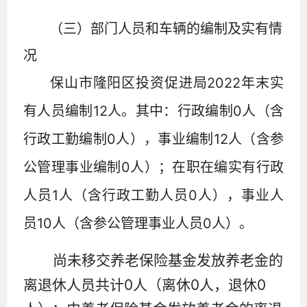
（三）部门人员和车辆的编制及实有情
况
2022
保山市隆阳区投资促进局
年末实
12
0
有人员编制
人。其中：行政编制
人（含
0
12
行政工勤编制
人），事业编制
人（含参
0
公管理事业编制
人）；在职在编实有行政
1
0
人员
人（含行政工勤人员
人），事业人
10
0
员
人（含参公管理事业人员
人）。
尚未移交养老保险基金发放养老金的
0
0
0
离退休人员共计
人（离休
人，退休