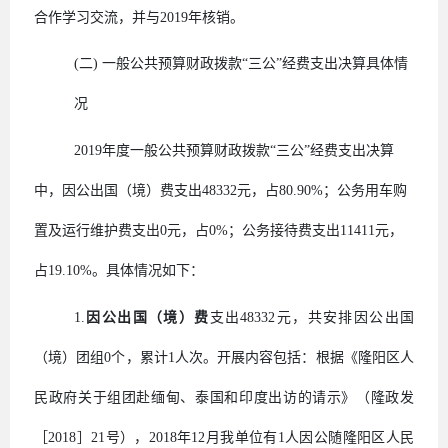
合作学习交流，并与
2019
年核销。
(二)
一般公共预算财政拨款
“三公”经费支出决算具体
情
况
2019
年度一般公共预算财政拨款“三公”经费支出决算
中，因公出国（境）费支出
48332
元，占
80.90%
；公务用车购
置及运行维护费支出
0
元，占
0%
；公务接待费支出
11411
元，
占
19.10%
。具体情况如下：
1.
因公出国（境）费
支出
48332
元，共安排因公出国
（境）团组
0
个，累计
1
人次。开展内容包括：根据《隆阳区人
民政府关于组团赴缅甸、泰国和印度出访的请示》（隆政发
［
2018
］
21
号），
2018
年
12
月我单位有
1
人因公随隆阳区人民