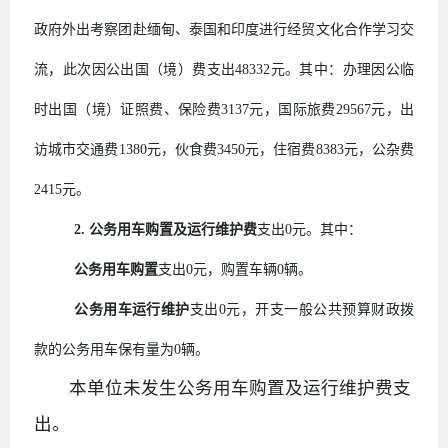
政府外出考察团赴缅甸、泰国和印度进行经贸文化合作学习交
流，此次因公出国（境）费支出
48332
元。其中：办理因公临
时出国（境）证照费、保险费
3137
元，国际旅费
29567
元，出
访城市交通费
1380
元，伙食费
3450
元，住宿费
8383
元，公杂费
2415
元。
2.
公务用车购置及运行维护费
支出
0
元。其中：
公务用车购置
支出
0
元，购置车辆
0
辆。
公务用车运行维护
支出
0
元，开支一般公共预算财政拨
款的公务用车保有量为
0
辆。
本单位未发生公务用车购置及运行维护费支
出。