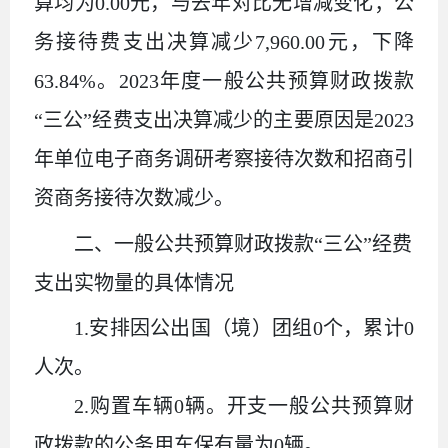
算均为0.00元，与去年对比无增减变化
；公
务接待费支出决算减少
7
,
960.00
元，下降
63.84
%。2023年度一般公共预算财政拨款
“三公”经费支出决算减少的主要原因是
2023
年单位电子商务调研考察接待次数和招商引
资商务接待次数减少
。
二
、
一般公共预算财政拨款
“
三公
”
经费
支出实物量的具体情况
1.安排因公出国（境）团组
0
个，累计
0
人次。
2.购置车辆
0
辆。开支一般公共预算财
政拨款的公务用车保有量为
0
辆。